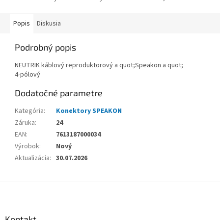
Popis
Diskusia
Podrobný popis
NEUTRIK káblový reproduktorový a quot;Speakon a quot;
4-pólový
Dodatočné parametre
Kategória
:
Konektory SPEAKON
Záruka
:
24
EAN
:
7613187000034
Výrobok
:
Nový
Aktualizácia
:
30.07.2026
Z
á
p
ä
Kontakt