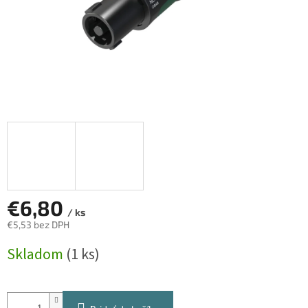
€6,80
/ ks
€5,53 bez DPH
Jednotková
Skladom
(1 ks)
cena: