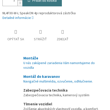
Pridať do košíka
NL4FXX-W-L SpeakON 4p reproduktorová zástrčka
Detailné informácie
OPÝTAŤ SA
STRÁŽIŤ
ZDIEĽAŤ
Montáže
U nás zakúpené zariadenia Vám namontujeme do
vozidla
Montáž do karavanov
Navigačné multimédia, ozvučenie, odhlučnenie.
Zabezpečovacia technika
Zabezpečovacia technika, kamerový systém
Tlmenie vozidiel
Zvýšenie akustiských vlastností vozidla, a komfort.