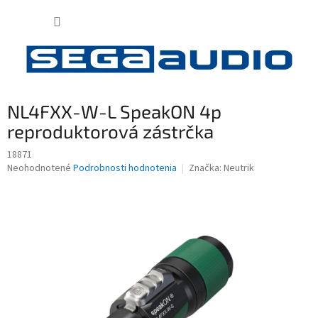
Prejsť
NÁKUP
na
obsah
KOŠÍK
NL4FXX-W-L SpeakON 4p
reproduktorová zástrčka
18871
Priemerné
Neohodnotené
Podrobnosti hodnotenia
Značka:
Neutrik
hodnotenie
produktu
je
0,0
z
5
hviezdičiek.