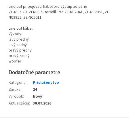
Line out pripojovací kábel pre výstup zo série
ZE-NC a Z-E ZENEC autorádií. Pre ZE-NC2041, ZE-NC2051, ZE-
NC3811, ZE-NC5011
Line out kábel
Vývody:
lavý predný
lavý zadný
pravý predný
pravý zadný
woofer
Dodatočné parametre
Kategória
:
Príslušenstvo
Záruka
:
24
Výrobok
:
Nový
Aktualizácia
:
30.07.2026
Z
á