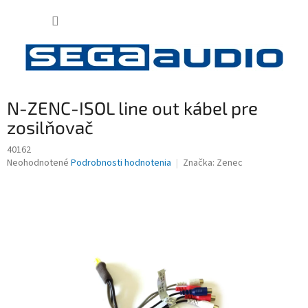
Prejsť
NÁKUP
na
obsah
KOŠÍK
N-ZENC-ISOL line out kábel pre
zosilňovač
40162
Priemerné
Neohodnotené
Podrobnosti hodnotenia
Značka:
Zenec
hodnotenie
produktu
je
0,0
z
5
hviezdičiek.