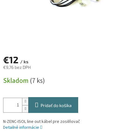
€12
/ ks
€9,76 bez DPH
Jednotková
Skladom
(7 ks)
cena:
Pridať do košíka
N-ZENC-ISOL line out kábel pre zosilňovač
Detailné informácie