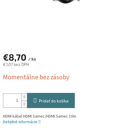
€8,70
/ ks
€7,07 bez DPH
Jednotková
Momentálne bez zásoby
cena:
Pridať do košíka
HDMI kábel HDMI Samec/HDMI Samec 10m
Detailné informácie