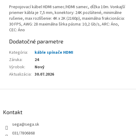
Prepojovací kábel HDMI samec/HDMI samec, dĺžka 10m. Vonkajší
priemer kábla je 7,5 mm, konektory: 24K pozlátené, minimálne
rušenie, max rozlíšenie: 4K x 2K (2160p), maximálna frakcionácia:
30 FPS, AWG: 28 maximálna šírka pásma: 10,2 Gb/s, ARC: Áno,
CEC: Áno
Dodatočné parametre
Kategória
:
káble spínače HDMI
Záruka
:
24
Výrobok
:
Nový
Aktualizácia
:
30.07.2026
Z
á
p
ä
Kontakt
t
sega
@
sega.sk
i
e
031/7806868