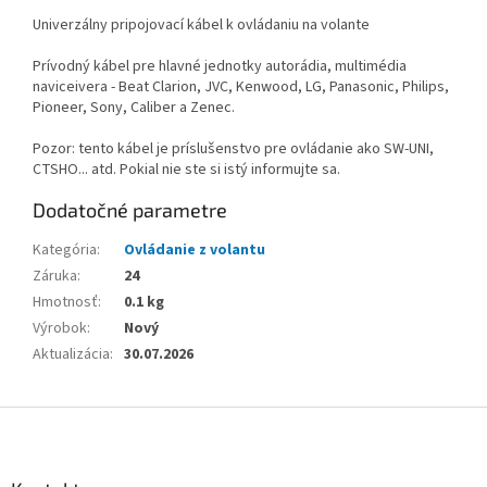
Univerzálny pripojovací kábel k ovládaniu na volante
Prívodný kábel pre hlavné jednotky autorádia, multimédia
naviceivera - Beat Clarion, JVC, Kenwood, LG, Panasonic, Philips,
Pioneer, Sony, Caliber a Zenec.
Pozor: tento kábel je príslušenstvo pre ovládanie ako SW-UNI,
CTSHO... atd. Pokial nie ste si istý informujte sa.
Dodatočné parametre
Kategória
:
Ovládanie z volantu
Záruka
:
24
Hmotnosť
:
0.1 kg
Výrobok
:
Nový
Aktualizácia
:
30.07.2026
Z
á
p