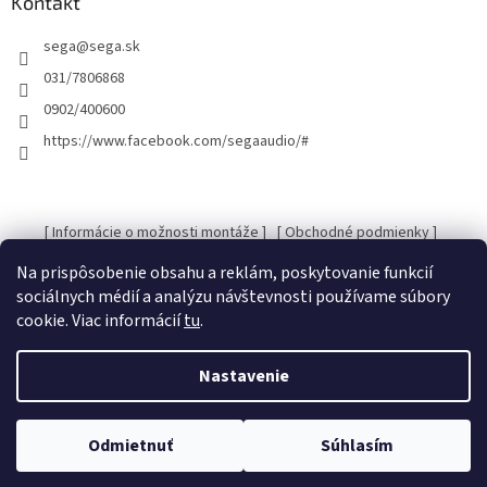
ä
Kontakt
t
sega
@
sega.sk
i
e
031/7806868
0902/400600
https://www.facebook.com/segaaudio/#
[ Informácie o možnosti montáže ]
[ Obchodné podmienky ]
[ Kontakty ]
[ Ochrana osobných údajov GDRP ]
Na prispôsobenie obsahu a reklám, poskytovanie funkcií
sociálnych médií a analýzu návštevnosti používame súbory
cookie. Viac informácií
tu
.
Vytvoril Shoptet
Nastavenie
Copyright 2026
SEGA Audio
. Všetky práva vyhradené.
Upraviť
Odmietnuť
Súhlasím
nastavenie cookies