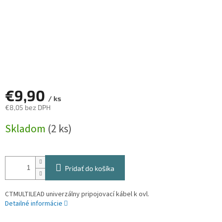
€9,90
/ ks
€8,05 bez DPH
Jednotková
Skladom
(2 ks)
cena:
Pridať do košíka
CTMULTILEAD univerzálny pripojovací kábel k ovl.
Detailné informácie