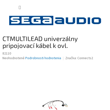
Prejsť
NÁKUP
na
obsah
KOŠÍK
CTMULTILEAD univerzálny
pripojovací kábel k ovl.
82110
Priemerné
Neohodnotené
Podrobnosti hodnotenia
Značka:
Connects2
hodnotenie
produktu
je
0,0
z
5
hviezdičiek.