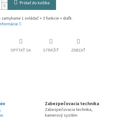
Pridať do košíka
 zamykanie 1 ovládač + 3 funkcie + diaľk.
informácie
OPÝTAŤ SA
STRÁŽIŤ
ZDIEĽAŤ
nov
Zabezpečovacia technika
,
Zabezpečovacia technika,
ie.
kamerový systém