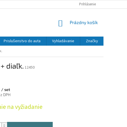
Prihlásenie
NÁKUPNÝ
Prázdny košík
KOŠÍK
Prislušenstvo do auta
Vyhladávanie
Značky
k.
+ diaľk.
12450
9
/ set
ez DPH
ová
ie na vyžiadanie