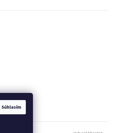
ých údajov GDRP ]
Súhlasím