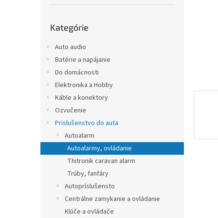
Preskočiť
Kategórie
kategórie
Auto audio
Batérie a napájanie
Do domácnosti
Elektronika a Hobby
Káble a konektory
Ozvučenie
Prislušenstvo do auta
Autoalarm
Autoalarmy, ovládanie
Thitronik caravan alarm
Trúby, fanfáry
Autopríslušensto
Centrálne zamykanie a ovládanie
Klúče a ovládače