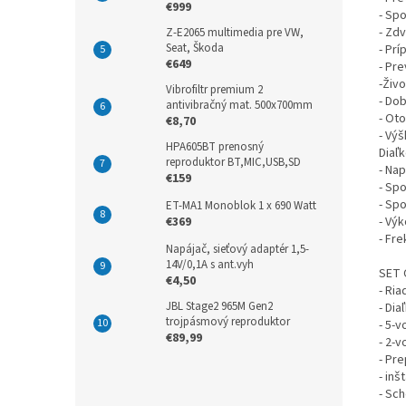
€999
- Spo
- Zdv
Z-E2065 multimedia pre VW,
Seat, Škoda
- Pr
€649
- Pr
-Živo
Vibrofiltr premium 2
- Do
antivibračný mat. 500x700mm
- Ot
€8,70
- Vý
HPA605BT prenosný
Diaľ
reproduktor BT,MIC,USB,SD
- Nap
€159
- Sp
- Spo
ET-MA1 Monoblok 1 x 690 Watt
- Výk
€369
- Fr
Napájač, sieťový adaptér 1,5-
14V/0,1A s ant.vyh
SET 
€4,50
- Ria
JBL Stage2 965M Gen2
- Dia
trojpásmový reproduktor
- 5-v
€89,99
- 2-v
- Pr
- inš
- Sc