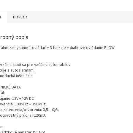
s
Diskusia
robný popis
rálne zamykanie 1 ovládač + 3 funkcie + diaľkové ovládanie BLOW
erzálna: hodí sa pre väčšinu automobilov
acuje s autoalarmami
dnoduchá inštalácia
NICKÉ DÁTA:
ál:
ájanie: 12V +/-2V DC
ekvencia: 300MHz – 350MHz
a zatvorenia/otvorenia: 0,5 – 0,6s
hotovostný prúd: a lt;20mA
n:
evádzkové napätie: DC 12V