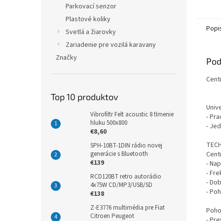
Parkovací senzor
Plastové koliky
Popi
Svetlá a žiarovky
Zariadenie pre vozilá karavany
Značky
Pod
Cent
Top 10 produktov
Univ
Vibrofiltr Felt acoustic 8 tlmenie
- Pr
hluku 500x800
- Je
€8,60
TECH
SPH-10BT-1DIN rádio novej
Centr
generácie s Bluetooth
€139
- Nap
- Fr
RCD120BT retro autorádio
- Dob
4x75W CD/MP3/USB/SD
- Po
€138
Z-E3776 multimédia pre Fiat
Poho
Citroen Peugeot
- Pr