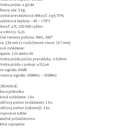
treba prúdu: a gt;4A
íhacia sila: 3 kg
ípustná prevádzková vlhkosť: a gt;75%
evádzková teplota: –40 ~ +70°C
tnosť: a lt; 100 000 cyklov
ba odozvy: 0,2s
očné rameno pohonu: ÁNO, 360°
ška: 138 mm (v rozloženom stave: 157 mm)
kové ovládanie:
ájanie: 12V alebo 6V
otreba prúdu počas prevádzky: a lt;8mA
treba prúdu v pokoji: a lt;1uA
on signálu: 80dB
ekvencia signálu: 300MHz – 350MHz
OBSAHUJE:
diaca jednotka
ľkové ovládanie: 2 ks.
odičový pohon (ovládanie): 1 ks.
odičový pohon (výkonný): 3 ks.
epojovacie káble
talačné príslušenstvo
héma zapojenia