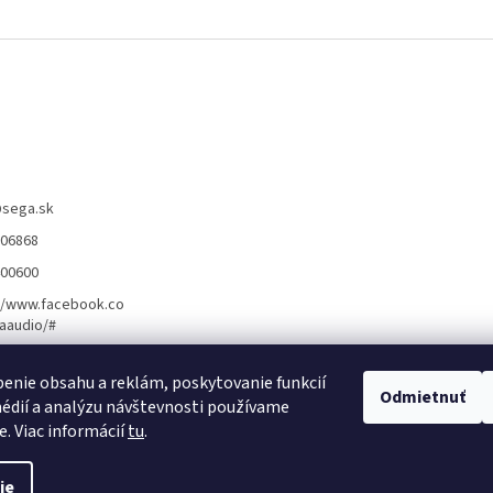
@
sega.sk
806868
400600
//www.facebook.co
aaudio/#
enie obsahu a reklám, poskytovanie funkcií
ožnosti montáže ]
[ Obchodné podmienky ]
[ Kontakty ]
[ Ochrana osobn
Odmietnuť
édií a analýzu návštevnosti používame
e. Viac informácií
tu
.
ie