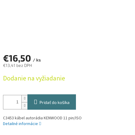
€16,50
/ ks
€13,41 bez DPH
Jednotková
Dodanie na vyžiadanie
cena:
Pridať do košíka
C3453 kábel autorádia KENWOOD 11 pin/ISO
Detailné informácie