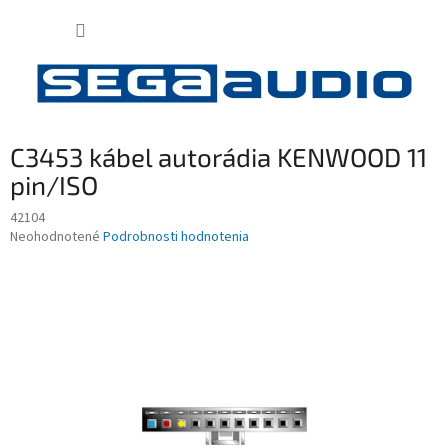
Prejsť
NÁKUP
na
obsah
KOŠÍK
C3453 kábel autorádia KENWOOD 11
pin/ISO
42104
Priemerné
Neohodnotené
Podrobnosti hodnotenia
hodnotenie
produktu
je
0,0
z
5
hviezdičiek.