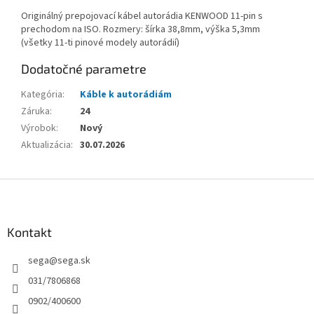
Originálný prepojovací kábel autorádia KENWOOD 11-pin s
prechodom na ISO. Rozmery: šírka 38,8mm, výška 5,3mm
(všetky 11-ti pinové modely autorádií)
Dodatočné parametre
Kategória
:
Káble k autorádiám
Záruka
:
24
Výrobok
:
Nový
Aktualizácia
:
30.07.2026
Z
á
p
ä
Kontakt
t
sega
@
sega.sk
i
e
031/7806868
0902/400600