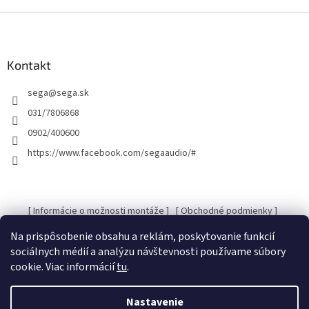
Z
á
p
ä
Kontakt
t
sega
@
sega.sk
i
e
031/7806868
0902/400600
https://www.facebook.com/segaaudio/#
[ Informácie o možnosti montáže ]
[ Obchodné podmienky ]
[ Kontakty ]
[ Ochrana osobných údajov GDRP ]
Na prispôsobenie obsahu a reklám, poskytovanie funkcií
sociálnych médií a analýzu návštevnosti používame súbory
cookie. Viac informácií
tu
.
Vytvoril Shoptet
Nastavenie