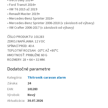
• Iveco Daily 2014+
• Ford Transit 2016+
• VW T6 2015 až 2019
• Renault Master 2019+
• Mercedes-Benz Sprinter 2018+
• Mercedes-Benz Sprinter 2006-2018 (v závislosti od výbavy)
• VW Crafter 2006-2017 (v závislosti od výbavy)
ČÍSLO PRODUKTU: 101283
ZDROJ NAPÁJANIA: 12 V DC
SPÍNACÍ PRÚD: 40 A
TEPLOTNÝ ROZSAH: -20°C AŽ +80°C
HMOTNOSŤ: PRIBLIŽNE 60 G
ROZMERY: 28 × 64 × 32 MM.
Dodatočné parametre
Kategória
:
Thitronik caravan alarm
Záruka
:
24
EAN
:
101283
Výrobok
:
Nový
Aktualizácia
:
30.07.2026