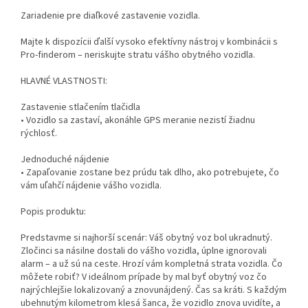
Zariadenie pre diaľkové zastavenie vozidla.
Majte k dispozícii ďalší vysoko efektívny nástroj v kombinácii s
Pro-finderom – neriskujte stratu vášho obytného vozidla.
HLAVNÉ VLASTNOSTI:
Zastavenie stlačením tlačidla
• Vozidlo sa zastaví, akonáhle GPS meranie nezistí žiadnu
rýchlosť.
Jednoduché nájdenie
• Zapaľovanie zostane bez prúdu tak dlho, ako potrebujete, čo
vám uľahčí nájdenie vášho vozidla.
Popis produktu:
Predstavme si najhorší scenár: Váš obytný voz bol ukradnutý.
Zločinci sa násilne dostali do vášho vozidla, úplne ignorovali
alarm – a už sú na ceste. Hrozí vám kompletná strata vozidla. Čo
môžete robiť? V ideálnom prípade by mal byť obytný voz čo
najrýchlejšie lokalizovaný a znovunájdený. Čas sa kráti. S každým
ubehnutým kilometrom klesá šanca, že vozidlo znova uvidíte, a