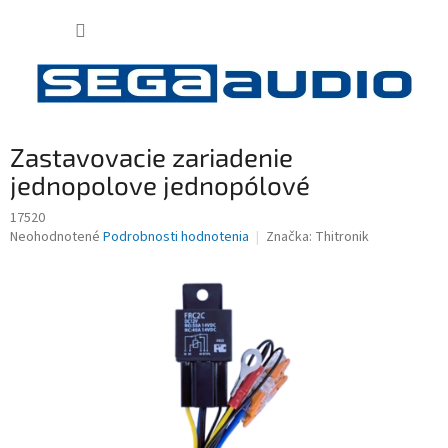
Prejsť
NÁKUP
na
obsah
KOŠÍK
Zastavovacie zariadenie
jednopolove jednopólové
17520
Priemerné
Neohodnotené
Podrobnosti hodnotenia
Značka:
Thitronik
hodnotenie
produktu
je
0,0
z
5
hviezdičiek.