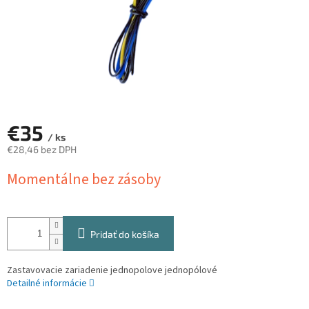
€35
/ ks
€28,46 bez DPH
Jednotková
Momentálne bez zásoby
cena:
Pridať do košíka
Zastavovacie zariadenie jednopolove jednopólové
Detailné informácie