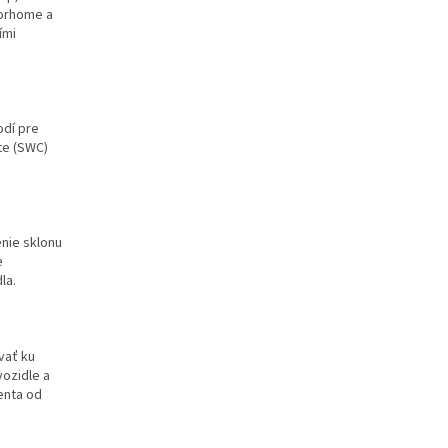
torhome a
ími
odí pre
te (SWC)
nie sklonu
e
la.
vať ku
ozidle a
enta od