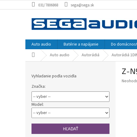
Prejsť
031/7806868
sega@sega.sk
na
obsah
Auto audio
Batérie a napájanie
Do domácnost
Domov
Auto audio
Autorádiá
Autorádiá 1DI
B
Z-N
o
Vyhladanie podla vozidla
č
Priemer
Neohod
n
Značka:
hodnote
ý
produkt
p
je
0,0
a
Model:
z
n
5
e
hviezdič
l
HĽADAŤ