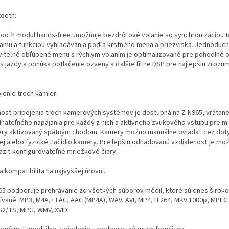
tooth:
tooth modul hands-free umožňuje bezdrôtové volanie so synchronizáciou 
amu a funkciou vyhľadávania podľa krstného mena a priezviska. Jednoduc
viteľné obľúbené menu s rýchlym volaním je optimalizované pre pohodlné 
s jazdy a ponúka potlačenie ozveny a ďalšie filtre DSP pre najlepšiu zrozu
jenie troch kamier:
osť pripojenia troch kamerových systémov je dostupná na Z-N965, vrátan
ínateľného napájania pre každý z nich a aktívneho zvukového vstupu pre m
ry aktivovaný spätným chodom. Kamery možno manuálne ovládať cez dot
lej alebo fyzické tlačidlo kamery. Pre lepšiu odhadovanú vzdialenosť je mo
aziť konfigurovateľné mriežkové čiary.
 kompatibilita na najvyššej úrovni.:
65 podporuje prehrávanie zo všetkých súborov médií, ktoré sú dnes široko
ívané: MP3, M4A, FLAC, AAC (MP4A), WAV, AVI, MP4, H.264, MKV 1080p, MPEG
2/TS, MPG, WMV, XVID.