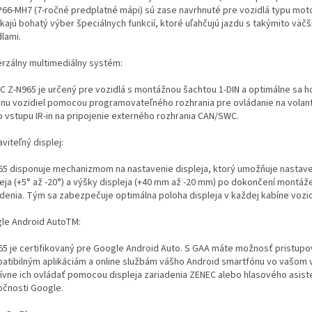
66-MH7 (7-ročné predplatné mápi) sú zase navrhnuté pre vozidlá typu mo
kajú bohatý výber špeciálnych funkcií, ktoré uľahčujú jazdu s takýmito väčš
lami.
erzálny multimediálny systém:
C Z-N965 je určený pre vozidlá s montážnou šachtou 1-DIN a optimálne sa h
inu vozidiel pomocou programovateľného rozhrania pre ovládanie na volan
o vstupu IR-in na pripojenie externého rozhrania CAN/SWC.
viteľný displej:
65 disponuje mechanizmom na nastavenie displeja, ktorý umožňuje nastave
leja (+5° až -20°) a výšky displeja (+40 mm až -20 mm) po dokončení montáž
adenia. Tým sa zabezpečuje optimálna poloha displeja v každej kabíne vozid
le Android AutoTM:
65 je certifikovaný pre Google Android Auto. S GAA máte možnosť pristupo
atibilným aplikáciám a online službám vášho Android smartfónu vo vašom v
itívne ich ovládať pomocou displeja zariadenia ZENEC alebo hlasového asist
očnosti Google.