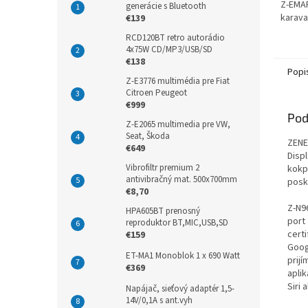
Z-EMAP
generácie s Bluetooth
karav
€139
RCD120BT retro autorádio
4x75W CD/MP3/USB/SD
€138
Popi
Z-E3776 multimédia pre Fiat
Citroen Peugeot
€999
Pod
Z-E2065 multimedia pre VW,
Seat, Škoda
ZENE
€649
Disp
Vibrofiltr premium 2
kokp
antivibračný mat. 500x700mm
posk
€8,70
Z-N9
HPA605BT prenosný
port 
reproduktor BT,MIC,USB,SD
cert
€159
Goog
ET-MA1 Monoblok 1 x 690 Watt
prij
€369
apli
Siri
Napájač, sieťový adaptér 1,5-
14V/0,1A s ant.vyh