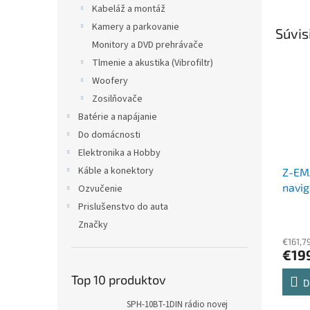
Kabeláž a montáž
Kamery a parkovanie
Súvis
Monitory a DVD prehrávače
Tlmenie a akustika (Vibrofiltr)
Woofery
Zosilňovače
Batérie a napájanie
Do domácnosti
Elektronika a Hobby
Káble a konektory
Z-EM
navig
Ozvučenie
Prislušenstvo do auta
Značky
€161,7
€19
Top 10 produktov
D
SPH-10BT-1DIN rádio novej