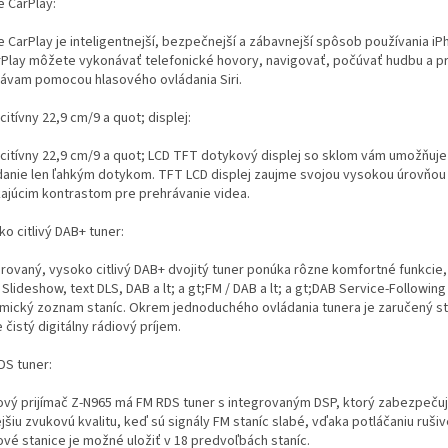
e CarPlay:
 CarPlay je inteligentnejší, bezpečnejší a zábavnejší spôsob používania iP
rPlay môžete vykonávať telefonické hovory, navigovať, počúvať hudbu a p
rávam pomocou hlasového ovládania Siri.
itívny 22,9 cm/9 a quot; displej:
citívny 22,9 cm/9 a quot; LCD TFT dotykový displej so sklom vám umožňuj
danie len ľahkým dotykom. TFT LCD displej zaujme svojou vysokou úrovňou 
kajúcim kontrastom pre prehrávanie videa.
o citlivý DAB+ tuner:
grovaný, vysoko citlivý DAB+ dvojitý tuner ponúka rôzne komfortné funkcie,
lideshow, text DLS, DAB a lt; a gt;FM / DAB a lt; a gt;DAB Service-Following
mický zoznam staníc. Okrem jednoduchého ovládania tunera je zaručený st
 čistý digitálny rádiový príjem.
DS tuner:
ový prijímač Z-N965 má FM RDS tuner s integrovaným DSP, ktorý zabezpečuj
jšiu zvukovú kvalitu, keď sú signály FM staníc slabé, vďaka potláčaniu ruši
ové stanice je možné uložiť v 18 predvoľbách staníc.