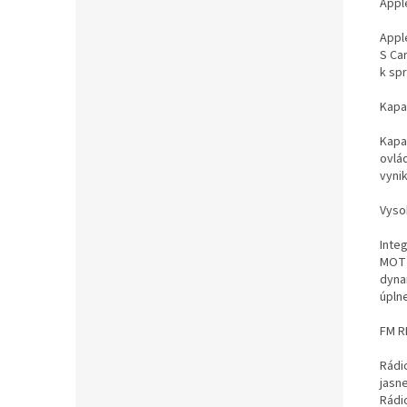
Appl
Apple
S Ca
k sp
Kapac
Kapa
ovlá
vyni
Vysok
Inte
MOT S
dyna
úplne
FM R
Rádi
jasne
Rádi