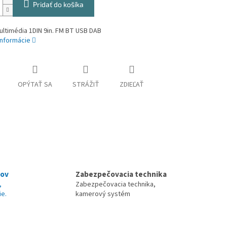
Pridať do košíka
ltimédia 1DIN 9in. FM BT USB DAB
informácie
OPÝTAŤ SA
STRÁŽIŤ
ZDIEĽAŤ
nov
Zabezpečovacia technika
,
Zabezpečovacia technika,
ie.
kamerový systém