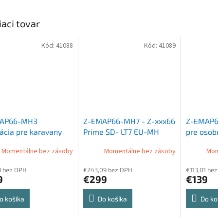
iaci tovar
Kód:
41088
Kód:
41089
AP66-MH3
Z-EMAP66-MH7 - Z-xxx66
Z-EMAP6
ácia pre karavany
Prime SD- LT7 EU-MH
pre osob
Momentálne bez zásoby
Momentálne bez zásoby
Mom
9 bez DPH
€243,09 bez DPH
€113,01 be
9
€299
€139
o košíka
Do košíka
Do ko