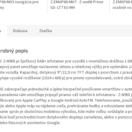
66-MH3 navigácia pre
Z-EMAP66-MH7 - Z-xxx66 Prime
Z-EMAP66-P
any
SD- LT7 EU-MH
osobné voz
s
Diskusia
Značka
robný popis
C Z-N965 je špičkový DAB+ infotainer pre vozidlá s montážnou drážkou 1-DI
lejový panel umožňuje nastavenie sklonu a relatívnej výšky pre optimálne z
ite vozidla. Kapacitný, dotykový 9“/22,9 cm TFT displej s povrchom z prav
ytuje vysoké rozlíšenie (1024 x 600 p) pre jemne vymodelované, ostré obr
65 zabezpečuje jednoduché a úplne bezpečné používanie smartfónu v aute
zariadenia vám umožňuje pripojiť priamo váš telefón k infotaineru - Z-N965 
ifikovaný pre Apple CarPlay a Google Android AutoTM. Telefonovanie, použ
le alebo Apple máp na nájdenie cieľa, prehrávanie hudby a odosielanie ale
ímanie správ je skutočnou mobilnou výhodou, kde máte voľbu: ovládajte a po
kácie buď prostredníctvom dotykového displeja zariadenia, alebo s pomoc
 alebo hlasových asistentov Google.