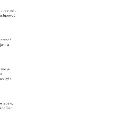
honu v aute.
ristupovať
e presné
jasu a
 ako je
 a
abilný a
e lepšiu,
vého šumu.