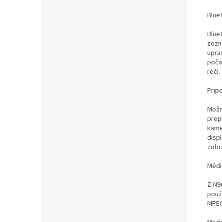
Blue
Blue
zozn
upra
poča
reči.
Pripo
Možn
prep
kame
disp
zobr
Média
Z-N9
použ
MPEG