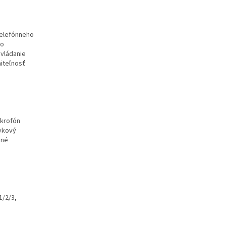
telefónneho
ho
ovládanie
miteľnosť
e
ikrofón
ykový
žné
1/2/3,