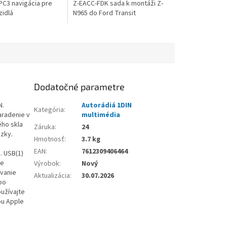
C3 navigácia pre
Z-EACC-FDK sada k montáži Z-
idlá
N965 do Ford Transit
Dodatočné parametre
N.
Autorádiá 1DIN
Kategória
:
aradenie v
multimédia
ého skla
Záruka
:
24
ázky.
Hmotnosť
:
3.7 kg
EAN
:
7612309406464
. USB(1)
je
Výrobok
:
Nový
ívanie
Aktualizácia
:
30.07.2026
bo
užívajte
ou Apple