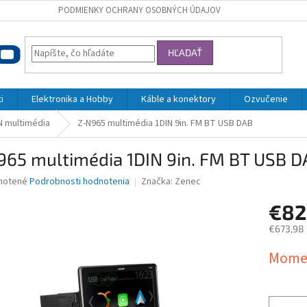
PODMIENKY OCHRANY OSOBNÝCH ÚDAJOV
HĽADAŤ
i
Elektronika a Hobby
Káble a konektory
Ozvučenie
N multimédia
Z-N965 multimédia 1DIN 9in. FM BT USB DAB
965 multimédia 1DIN 9in. FM BT USB D
né
notené
Podrobnosti hodnotenia
Značka:
Zenec
nie
€8
u
€673,98
Jednotk
Momen
cena:
iek.