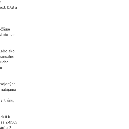
o
ext, DAB a
ožňuje
í obraz na
alebo ako
manuálne
ducho
ym
ipojených
 nabíjania
artfónu,
cii tri
 sa Z-N965
áp) a Z-