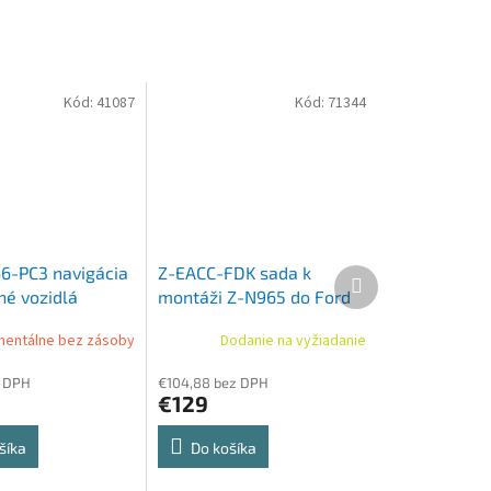
Kód:
41087
Kód:
71344
6-PC3 navigácia
Z-EACC-FDK sada k
Ďalší
produkt
né vozidlá
montáži Z-N965 do Ford
Transit
entálne bez zásoby
Dodanie na vyžiadanie
z DPH
€104,88 bez DPH
€129
šíka
Do košíka