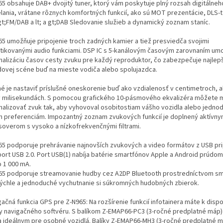
65 obsahuje DAB+ dvojitý tuner, ktorý vám poskytuje plný rozsah digitálneh
elania, vrátane rôznych komfortných funkcií, ako sú MOT prezentácie, DLS-t
 gt;FM/DAB a lt; a gt;DAB Sledovanie služieb a dynamický zoznam staníc.
65 umožňuje pripojenie troch zadných kamier a tiež presviedča svojimi
stikovanými audio funkciami. DSP IC s 5-kanálovým časovým zarovnaním um
malizáciu časov cesty zvuku pre každý reproduktor, čo zabezpečuje najlepš
dovej scéne buď na mieste vodiča alebo spolujazdca.
é je nastaviť príslušné oneskorenie buď ako vzdialenosť v centimetroch, 
v milisekundách. S pomocou grafického 10-pásmového ekvalizéra môžete 
malizovať zvuk tak, aby vyhovoval osobitostiam vášho vozidla alebo jedno
m preferenciám. Impozantný zoznam zvukových funkcií je doplnený aktívn
soverom s vysoko a nízkofrekvenčnými filtrami.
65 podporuje prehrávanie najnovších zvukových a video formátov z USB pr
port USB 2.0. Port USB(1) nabíja batérie smartfónov Apple a Android prúdom
o 1 000 mA.
65 podporuje streamovanie hudby cez A2DP Bluetooth prostredníctvom sm
rýchle a jednoduché vychutnanie si súkromných hudobných zbierok.
ačná funkcia GPS pre Z-N965: Na rozšírenie funkcií infotainera máte k dispozí
ky navigačného softvéru. S balíkom Z-EMAP66-PC3 (3-ročné predplatné máp)
a ideálnym pre osobné vozidlá. Balíky Z-EMAP66-MH3 (3-ročné predplatné m