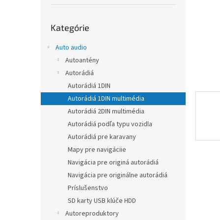
Preskočiť
Kategórie
kategórie
Auto audio
Autoantény
Autorádiá
Autorádiá 1DIN
Autorádiá 1DIN multimédia
Autorádiá 2DIN multimédia
Autorádiá podľa typu vozidla
Autorádiá pre karavany
Mapy pre navigáciie
Navigácia pre originá autorádiá
Navigácia pre originálne autorádiá
Príslušenstvo
SD karty USB klúče HDD
Autoreproduktory