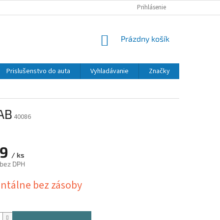
Prihlásenie
NÁKUPNÝ
Prázdny košík
KOŠÍK
Prislušenstvo do auta
Vyhladávanie
Značky
AB
40086
29
/ ks
 bez DPH
ová
tálne bez zásoby