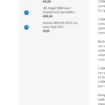
Z-N9
€4,50
vysi
JBL Stage2 965M Gen2
lt; a
trojpásmový reproduktor
€89,99
Z-N9
Kamera 4PIN PAL/NTSC pro
sofi
Iveco Daily 2023-
opti
€155
stre
Možn
čas 
opti
vaši
cros
Z-N9
cez 
až d
Z-N9
pre 
Navig
balí
stáv