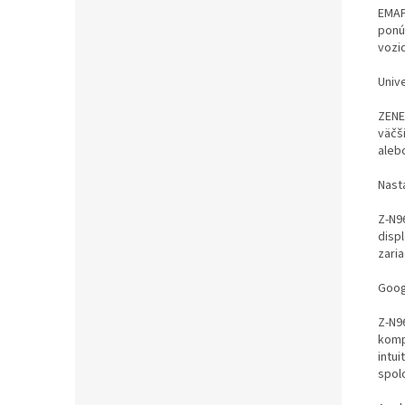
EMAP
ponú
vozid
Univ
ZENE
väčš
aleb
Nasta
Z-N9
disp
zari
Goog
Z-N9
komp
intu
spol