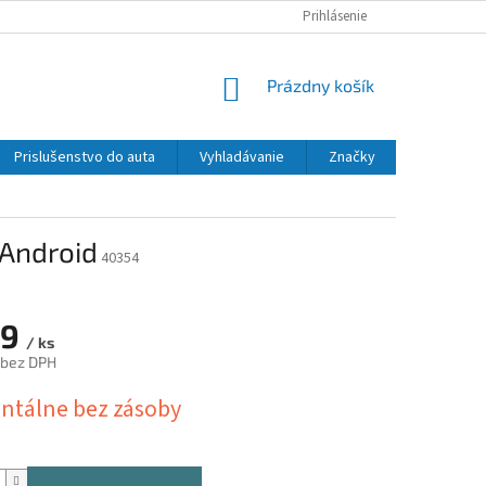
Prihlásenie
NÁKUPNÝ
Prázdny košík
KOŠÍK
Prislušenstvo do auta
Vyhladávanie
Značky
 Android
40354
99
/ ks
 bez DPH
ová
tálne bez zásoby