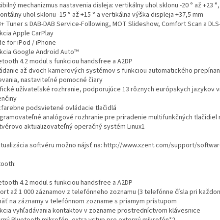
xibilný mechanizmus nastavenia disleja: vertikálny uhol sklonu -20 ° až +23 °,
ontálny uhol sklonu -15 ° až +15 ° a vertikálna výška displeja +37,5 mm
B+ Tuner s DAB-DAB Service-Following, MOT Slideshow, Comfort Scan a DLS
nkcia Apple CarPlay
e for iPod / iPhone
nkcia Google Android Auto™
uetooth 4.2 modul s funkciou handsfree a A2DP
ládanie až dvoch kamerových systémov s funkciou automatického prepínan
evania, nastaviteľné pomocné čiary
afické užívateľské rozhranie, podporujúce 13 rôznych európskych jazykov 
enčiny
acfarebne podsvietené ovládacie tlačidlá
ogramovateľné analógové rozhranie pre priradenie multifunkčných tlačidiel 
ftvérovo aktualizovateľný operačný systém Linux1
ktualizácia softvéru možno nájsť na: http://www.xzent.com/support/softwar
tooth:
uetooth 4.2 modul s funkciou handsfree a A2DP
port až 1 000 záznamov z telefónneho zoznamu (3 telefónne čísla pri každo
mäť na záznamy v telefónnom zozname s priamym prístupom
nkcia vyhľadávania kontaktov v zozname prostredníctvom klávesnice
terný Bluetooth mikrofón, extra vstup pre externý mikrofón*2