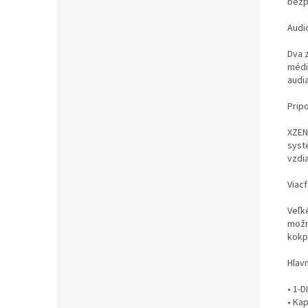
bezp
Audi
Dva 
médi
audia
Prip
XZEN
syst
vzdi
Viac
Veľké
možn
kokpi
Hlavn
• 1-D
• Kap