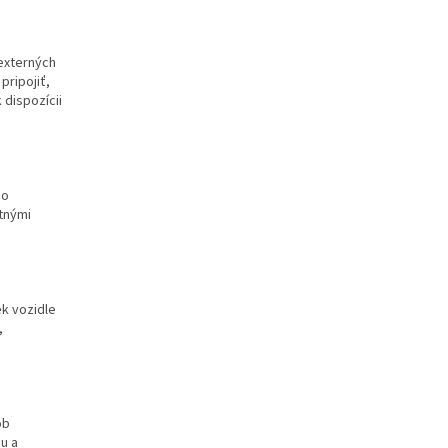
externých
pripojiť,
 dispozícii
so
tnými
ek vozidle
,
ob
u a