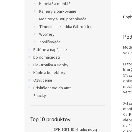
Kabeláž a montáž
Kamery a parkovanie
Popi
Monitory a DVD prehrávače
Tlmenie a akustika (Vibrofiltr)
Woofery
Pod
Zosilňovače
Mode
Batérie a napájanie
vozid
Do domácnosti
O to
Elektronika a Hobby
ktor
Káble a konektory
9“/22
Ozvučenie
opti
mech
Prislušenstvo do auta
verti
Značky
X-12
mobil
CarPl
Top 10 produktov
aleb
ovlá
SPH-10BT-1DIN rádio novej
disp