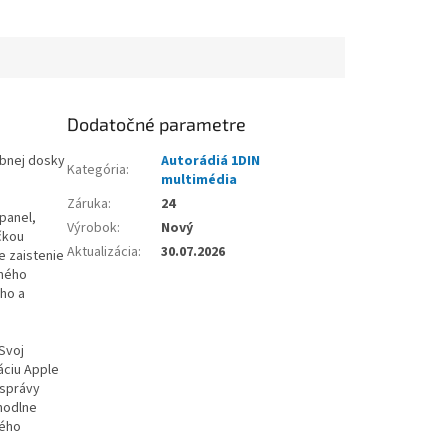
Dodatočné parametre
ubnej dosky
Autorádiá 1DIN
Kategória
:
multimédia
Záruka
:
24
panel,
Výrobok
:
Nový
čkou
Aktualizácia
:
30.07.2026
e zaistenie
lného
eho a
Svoj
áciu Apple
 správy
hodlne
vého