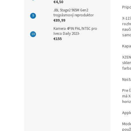
€4,50
Prip
JBL Stage2 965M Gen2
trojpásmový reproduktor
X-12
€89,99
rozh
Kamera 4PIN PAL/NTSC pro
nauči
Iveco Daily 2023-
samos
€155
Kapa
XZEN
skle
farb
Nasta
Pre 
má X-
horiz
Appl
Mode
použ