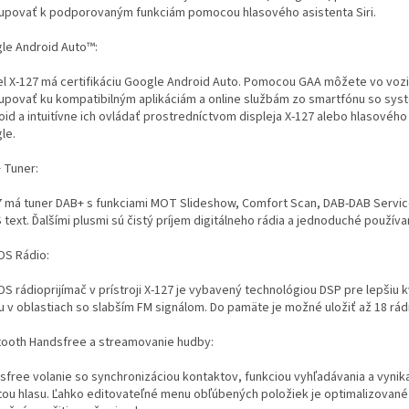
tupovať k podporovaným funkciám pomocou hlasového asistenta Siri.
le Android Auto™:
l X-127 má certifikáciu Google Android Auto. Pomocou GAA môžete vo vozi
tupovať ku kompatibilným aplikáciám a online službám zo smartfónu so sy
oid a intuitívne ich ovládať prostredníctvom displeja X-127 alebo hlasového
le.
 Tuner:
7 má tuner DAB+ s funkciami MOT Slideshow, Comfort Scan, DAB-DAB Servic
 text. Ďalšími plusmi sú čistý príjem digitálneho rádia a jednoduché používa
DS Rádio:
S rádioprijímač v prístroji X-127 je vybavený technológiou DSP pre lepšiu k
u v oblastiach so slabším FM signálom. Do pamäte je možné uložiť až 18 rád
tooth Handsfree a streamovanie hudby:
sfree volanie so synchronizáciou kontaktov, funkciou vyhľadávania a vynik
itou hlasu. Ľahko editovateľné menu obľúbených položiek je optimalizované