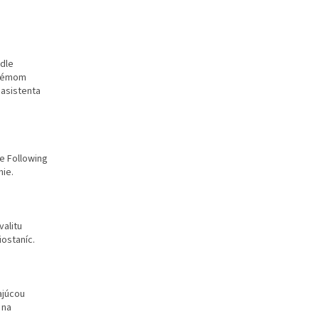
dle
stémom
 asistenta
e Following
nie.
valitu
iostaníc.
ajúcou
 na