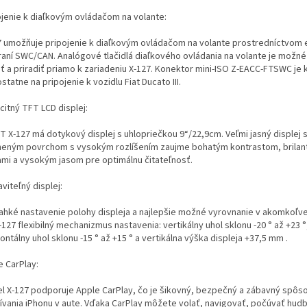
ojenie k diaľkovým ovládačom na volante:
7 umožňuje pripojenie k diaľkovým ovládačom na volante prostredníctvom 
raní SWC/CAN. Analógové tlačidlá diaľkového ovládania na volante je možné 
ť a priradiť priamo k zariadeniu X-127. Konektor mini-ISO Z-EACC-FTSWC je k
tatne na pripojenie k vozidlu Fiat Ducato III.
citný TFT LCD displej:
T X-127 má dotykový displej s uhlopriečkou 9“/22,9cm. Veľmi jasný displej 
neným povrchom s vysokým rozlíšením zaujme bohatým kontrastom, brilan
ami a vysokým jasom pre optimálnu čitateľnosť.
viteľný displej:
ľahké nastavenie polohy displeja a najlepšie možné vyrovnanie v akomkoľv
127 flexibilný mechanizmus nastavenia: vertikálny uhol sklonu -20 ° až +23 °
ontálny uhol sklonu -15 ° až +15 ° a vertikálna výška displeja +37,5 mm .
e CarPlay:
l X-127 podporuje Apple CarPlay, čo je šikovný, bezpečný a zábavný spôs
ívania iPhonu v aute. Vďaka CarPlay môžete volať, navigovať, počúvať hudb