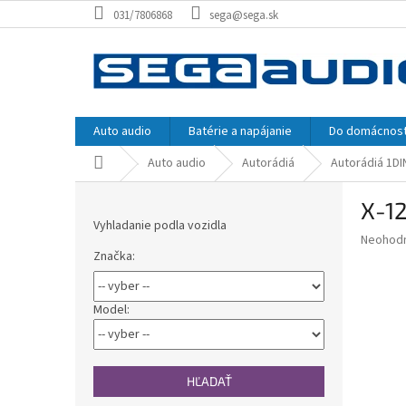
Prejsť
031/7806868
sega@sega.sk
na
obsah
Auto audio
Batérie a napájanie
Do domácnost
Domov
Auto audio
Autorádiá
Autorádiá 1DI
B
X-1
o
Vyhladanie podla vozidla
č
Priemer
Neohod
n
Značka:
hodnote
ý
produkt
p
je
0,0
a
Model:
z
n
5
e
hviezdič
l
HĽADAŤ