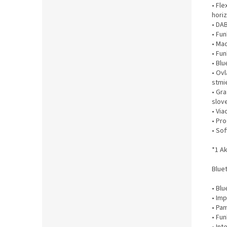
• Fle
horiz
• DA
• Fu
• Mad
• Fu
• Bl
• Ov
stmi
• Gr
slov
• Vi
• Pr
• So
*1 A
Blue
• Bl
• Im
• Pa
• Fu
• In