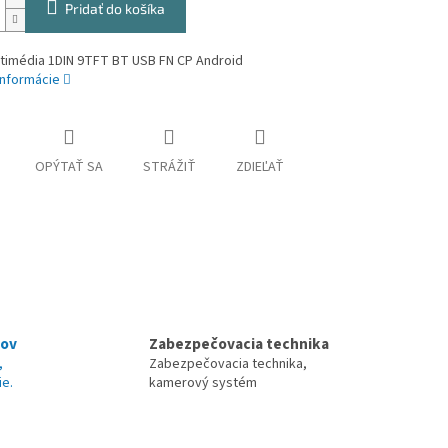
Pridať do košíka
ltimédia 1DIN 9TFT BT USB FN CP Android
informácie
OPÝTAŤ SA
STRÁŽIŤ
ZDIEĽAŤ
nov
Zabezpečovacia technika
,
Zabezpečovacia technika,
ie.
kamerový systém