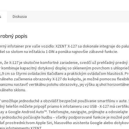
s
Diskusia
robný popis
rný infotainer pre vaše vozidlo: XZENT X-127 sa dokonale integruje do pal
iel so slotom na inštaláciu 1-DIN a ponúka najnovšie zábavné funkcie.
m, že X-127 je skutočne komfortné zariadenie, svedčí už prehľadný predný 
ý kombinuje kapacitný dotykový displej so skleneným povrchom s uhloprie
,9 cm so štyrmi ovládacími tlačidlami a praktickým ovládačom hlasitosti. Pr
málneho začlenenia obrazovky X-127 do kokpitu, je možné pomocou flexibi
anizmu nastaviť vertikálnu polohu obrazovky, jej výšku aj uhol horizontáln
kálneho sklonu.
7 umožňuje jednoduché a obzvlášť bezpečné používanie smartfónu v aute. 
ný telefón môžete pripojiť priamo k infotaineru cez USB - X-127 má certifik
ay a Google Android Auto™. Telefonujte, navigujte, prijímajte a odosielajte
o jednoducho počúvajte hudbu – všetky podporované funkcie je možné po
dať prostredníctvom Apple Siri, hlasového asistenta Google alebo dotyko
leja infotainmentu XZENT.