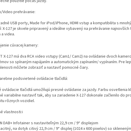
ečné použitie počas jazdy.
o/Video prehrávanie:
zadné USB porty, Made for iPod/iPhone, HDMI vstup a kompatibilita s mnoh
í: X-127 je skvele pripravený a ideálne vybavený na prehrávanie najnovších
 a videa.
ojenie cúvacej kamery:
T X-127 má dva RCA video vstupy (Cam1/ Cam2) na ovládanie dvoch kamer
émov so spínaným napájaním a automatickým zapínaním/ vypínaním. Pre le
alenosti môžete zobraziť a nastaviť pomocné čiary.
farebne podsvietené ovládacie tlačidlá:
 ovládacie tlačidlá umožňujú presné ovládanie za jazdy. Farbu osvetlenia k
é variabilne nastaviť tak, aby sa zariadenie X-127 dokonale začlenilo do pr
tu rôznych vozidiel.
é vlastnosti:i
IN DAB+ Infotainer s nastaviteľným 22,9 cm / 9“ displejom
acitný, na dotyk citivý 22,9 cm / 9“ displej (1024 x 600 pixelov) so sklene