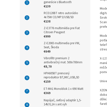
generácie s Bluetooth
€139
Mode
digi
RCD120BT retro autorádio
4x75W CD/MP3/USB/SD
širo
€138
Scan
preh
Z-E3776 multimédia pre Fiat
Citroen Peugeot
Mode
€999
potl
Z-E2065 multimedia pre VW,
tele
Seat, Škoda
stre
€649
X-12
Vibrofiltr premium 2
antivibračný mat. 500x700mm
mané
€8,70
môže
pomo
HPA605BT prenosný
reproduktor BT,MIC,USB,SD
Unive
€159
ET-MA1 Monoblok 1 x 690 Watt
XZEN
€369
dokon
dôle
Napájač, sieťový adaptér 1,5-
fare
14V/0,1A s ant.vyh