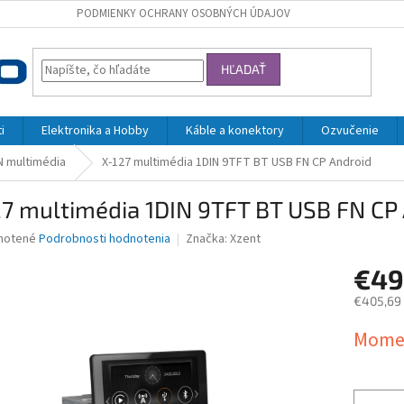
PODMIENKY OCHRANY OSOBNÝCH ÚDAJOV
HĽADAŤ
i
Elektronika a Hobby
Káble a konektory
Ozvučenie
N multimédia
X-127 multimédia 1DIN 9TFT BT USB FN CP Android
27 multimédia 1DIN 9TFT BT USB FN CP
né
notené
Podrobnosti hodnotenia
Značka:
Xzent
nie
€4
u
€405,69
Jednotk
Momen
cena:
iek.