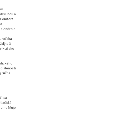
em
obsluhou a
a Comfort
na
 a Android.
su vďaka
ždý s 3
nkcií ako
atického
dialenosti
j ručne
9“ sa
tlačidlá
7 umožňuje