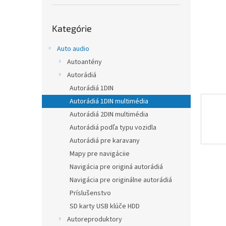
Preskočiť
Kategórie
kategórie
Auto audio
Autoantény
Autorádiá
Autorádiá 1DIN
Autorádiá 1DIN multimédia
Autorádiá 2DIN multimédia
Autorádiá podľa typu vozidla
Autorádiá pre karavany
Mapy pre navigáciie
Navigácia pre originá autorádiá
Navigácia pre originálne autorádiá
Príslušenstvo
SD karty USB klúče HDD
Autoreproduktory