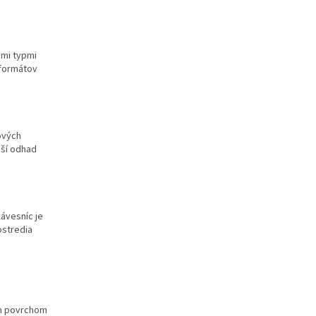
ými typmi
 formátov
ových
pší odhad
lávesníc je
ostredia
ným povrchom