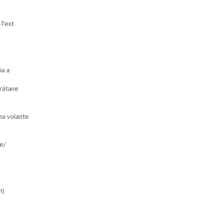
-Text
ia a
vrátane
na volante
e/
m)