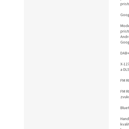
pris
Goog
Mode
pris
Andr
Goog
DAB+
X-12
a DLS
FM R
FM RD
zvuk
Blue
Hand
kval