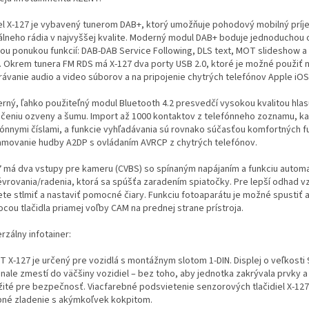
l X-127 je vybavený tunerom DAB+, ktorý umožňuje pohodový mobilný príj
tálneho rádia v najvyššej kvalite. Moderný modul DAB+ boduje jednoduchou 
kou ponukou funkcií: DAB-DAB Service Following, DLS text, MOT slideshow 
. Okrem tunera FM RDS má X-127 dva porty USB 2.0, ktoré je možné použiť 
rávanie audio a video súborov a na pripojenie chytrých telefónov Apple iOS
rný, ľahko použiteľný modul Bluetooth 4.2 presvedčí vysokou kvalitou hla
ačeniu ozveny a šumu. Import až 1000 kontaktov z telefónneho zoznamu, ka
fónnymi číslami, a funkcie vyhľadávania sú rovnako súčasťou komfortných fu
amovanie hudby A2DP s ovládaním AVRCP z chytrých telefónov.
7 má dva vstupy pre kameru (CVBS) so spínaným napájaním a funkciu autom
vrovania/radenia, ktorá sa spúšťa zaradením spiatočky. Pre lepší odhad vz
te stlmiť a nastaviť pomocné čiary. Funkciu fotoaparátu je možné spustiť a
cou tlačidla priamej voľby CAM na prednej strane prístroja.
rzálny infotainer:
T X-127 je určený pre vozidlá s montážnym slotom 1-DIN. Displej o veľkosti 
ale zmestí do väčšiny vozidiel – bez toho, aby jednotka zakrývala prvky a 
žité pre bezpečnosť. Viacfarebné podsvietenie senzorových tlačidiel X-12
bné zladenie s akýmkoľvek kokpitom.