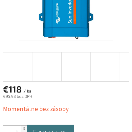
€118
/ ks
€95,93 bez DPH
Jednotková
Momentálne bez zásoby
cena: