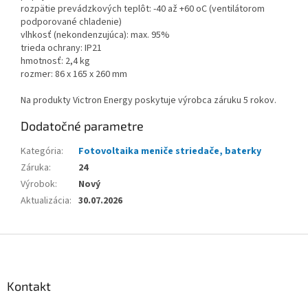
rozpätie prevádzkových teplôt: -40 až +60 oC (ventilátorom
podporované chladenie)
vlhkosť (nekondenzujúca): max. 95%
trieda ochrany: IP21
hmotnosť: 2,4 kg
rozmer: 86 x 165 x 260 mm
Na produkty Victron Energy poskytuje výrobca záruku 5 rokov.
Dodatočné parametre
Kategória
:
Fotovoltaika meniče striedače, baterky
Záruka
:
24
Výrobok
:
Nový
Aktualizácia
:
30.07.2026
Z
á
p
ä
Kontakt
t