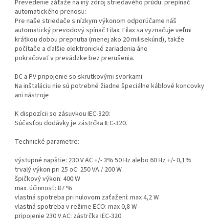
Prevedenie záťaže na iný zdroj striedavého prúdu: prepínač
automatického prenosu:
Pre naše striedače s nízkym výkonom odporúčame náš
automatický prevodový spínač Filax. Filax sa vyznačuje veľmi
krátkou dobou prepnutia (menej ako 20 milisekúnd), takže
počítače a ďalšie elektronické zariadenia áno
pokračovať v prevádzke bez prerušenia.
DC a PV pripojenie so skrutkovými svorkami:
Na inštaláciu nie sú potrebné žiadne špeciálne káblové koncovky
ani nástroje
K dispozícii so zásuvkou IEC-320:
Súčasťou dodávky je zástrčka IEC-320.
Technické parametre:
výstupné napätie: 230 V AC +/- 3% 50 Hz alebo 60 Hz +/- 0,1%
trvalý výkon pri 25 oC: 250 VA / 200 W
špičkový výkon: 400 W
max. účinnosť: 87 %
vlastná spotreba pri nulovom zaťažení: max 4,2 W
vlastná spotreba v režime ECO: max 0,8 W
pripojenie 230 V AC: zástrčka IEC-320