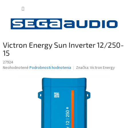
Prejsť
NÁKUP
na
obsah
KOŠÍK
Victron Energy Sun Inverter 12/250-
15
27924
Priemerné
Neohodnotené
Podrobnosti hodnotenia
Značka:
Victron Energy
hodnotenie
produktu
je
0,0
z
5
hviezdičiek.