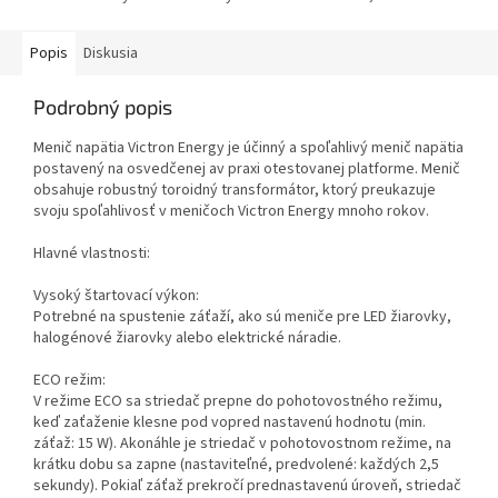
Popis
Diskusia
Podrobný popis
Menič napätia Victron Energy je účinný a spoľahlivý menič napätia
postavený na osvedčenej av praxi otestovanej platforme. Menič
obsahuje robustný toroidný transformátor, ktorý preukazuje
svoju spoľahlivosť v meničoch Victron Energy mnoho rokov.
Hlavné vlastnosti:
Vysoký štartovací výkon:
Potrebné na spustenie záťaží, ako sú meniče pre LED žiarovky,
halogénové žiarovky alebo elektrické náradie.
ECO režim:
V režime ECO sa striedač prepne do pohotovostného režimu,
keď zaťaženie klesne pod vopred nastavenú hodnotu (min.
záťaž: 15 W). Akonáhle je striedač v pohotovostnom režime, na
krátku dobu sa zapne (nastaviteľné, predvolené: každých 2,5
sekundy). Pokiaľ záťaž prekročí prednastavenú úroveň, striedač