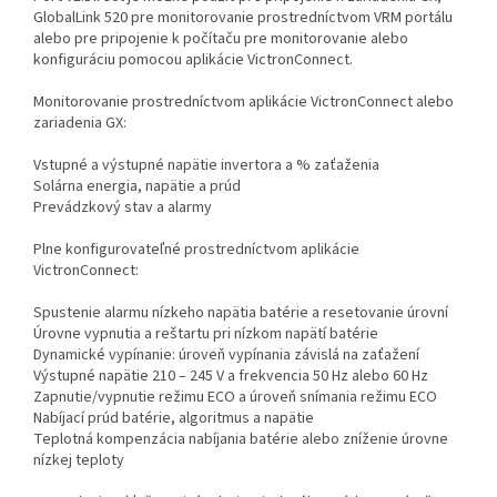
GlobalLink 520 pre monitorovanie prostredníctvom VRM portálu
alebo pre pripojenie k počítaču pre monitorovanie alebo
konfiguráciu pomocou aplikácie VictronConnect.
Monitorovanie prostredníctvom aplikácie VictronConnect alebo
zariadenia GX:
Vstupné a výstupné napätie invertora a % zaťaženia
Solárna energia, napätie a prúd
Prevádzkový stav a alarmy
Plne konfigurovateľné prostredníctvom aplikácie
VictronConnect:
Spustenie alarmu nízkeho napätia batérie a resetovanie úrovní
Úrovne vypnutia a reštartu pri nízkom napätí batérie
Dynamické vypínanie: úroveň vypínania závislá na zaťažení
Výstupné napätie 210 – 245 V a frekvencia 50 Hz alebo 60 Hz
Zapnutie/vypnutie režimu ECO a úroveň snímania režimu ECO
Nabíjací prúd batérie, algoritmus a napätie
Teplotná kompenzácia nabíjania batérie alebo zníženie úrovne
nízkej teploty