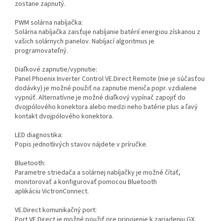
zostane zapnutý.
PWM solárna nabíjačka:
Solárna nabíjačka zaisťuje nabíjanie batérií energiou získanou z
vašich solárnych panelov. Nabíjací algoritmus je
programovateľný.
Diaľkové zapnutie/vypnutie:
Panel Phoenix Inverter Control VE.Direct Remote (nie je súčasťou
dodávky) je možné použiť na zapnutie meniča popr. vzdialene
vypnúť. Alternatívne je možné diaľkový vypínač zapojiť do
dvojpólového konektora alebo medzi neho batérie plus a ľavý
kontakt dvojpólového konektora.
LED diagnostika:
Popis jednotlivých stavov nájdete v príručke.
Bluetooth:
Parametre striedača a solárnej nabíjačky je možné čítať,
monitorovať a konfigurovať pomocou Bluetooth
aplikáciu VictronConnect.
VE.Direct komunikačný port:
Port VE.Direct je možné použiť pre pripojenie k zariadeniu GX,