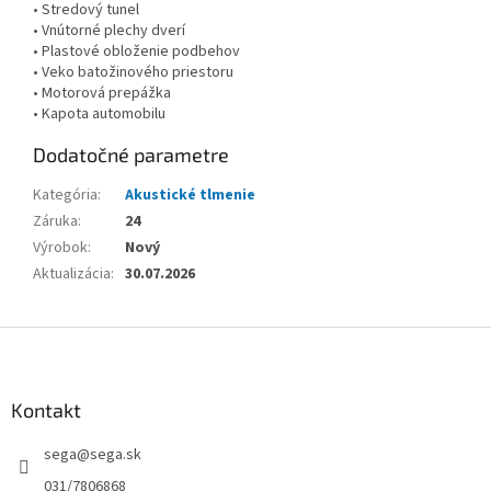
• Stredový tunel
• Vnútorné plechy dverí
• Plastové obloženie podbehov
• Veko batožinového priestoru
• Motorová prepážka
• Kapota automobilu
Dodatočné parametre
Kategória
:
Akustické tlmenie
Záruka
:
24
Výrobok
:
Nový
Aktualizácia
:
30.07.2026
Z
á
p
ä
Kontakt
t
sega
@
sega.sk
i
e
031/7806868