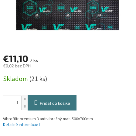
€11,10
/ ks
€9,02 bez DPH
Jednotková
Skladom
(21 ks)
cena:
Pridať do košíka
Vibrofiltr premium 3 antivibračný mat. 500x700mm
Detailné informácie