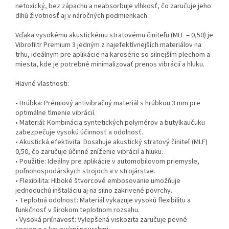
netoxický, bez zápachu a neabsorbuje vlhkosť, čo zaručuje jeho
dlhú životnosť aj v náročných podmienkach.
Vďaka vysokému akustickému stratovému činiteľu (MLF = 0,50) je
Vibrofiltr Premium 3 jedným z najefektívnejších materiálov na
trhu, ideálnym pre aplikácie na karosérie so silnejším plechom a
miesta, kde je potrebné minimalizovať prenos vibrácií a hluku.
Hlavné vlastnosti:
• Hrúbka: Prémiový antivibračný materiál s hrúbkou 3 mm pre
optimálne tlmenie vibrácií.
• Materiál: Kombinácia syntetických polymérov a butylkaučuku
zabezpečuje vysokú účinnosť a odolnosť.
• Akustická efektivita: Dosahuje akustický stratový činiteľ (MLF)
0,50, čo zaručuje účinné zníženie vibrácií a hluku.
• Použitie: Ideálny pre aplikácie v automobilovom priemysle,
poľnohospodárskych strojoch a v strojárstve.
• Flexibilita: Hlboké štvorcové embosovanie umožňuje
jednoduchú inštaláciu aj na silno zakrivené povrchy.
• Teplotná odolnosť: Materiál vykazuje vysokú flexibilitu a
funkčnosť v širokom teplotnom rozsahu.
• Vysoká priľnavosť: Vylepšená viskozita zaručuje pevné