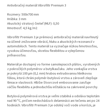
Antivibračný materiál Vibrofiltr Premium 3
Rozmery: 500x700 mm
Hrúbka: 3 mm
Akustický stratový činiteľ (MLF): 0,50
Hmotnosť: 4,5 kg/m2
Vibrofiltr Premium 3 je prémiový antivibračný materiál navrhnutý
na účinné znižovanie vibrácií, hluku a akustických rezonancií v
automobiloch. Tento materiál sa vyznačuje nízkou hmotnosťou,
vysokou účinnosťou, skvelou flexibilitou a vylepšenou
priľnavosťou.
Materiál je dostupný vo forme samolepiacich plátov, vyrobených
z pokročilých polymérov a butylkaučuku. Jeho vonkajšia vrstva
je pokrytá 100 µm (0,1 mm) hrubou extrudovanou hliníkovou
fóliou, ktorá chráni polymér-butylovú vrstvu a zároveň zlepšuje
tlmiace vlastnosti. Hlbšie štvorcové embosovanie zaisťuje
väčšiu flexibilitu a jednoduchšiu inštaláciu na zakrivené povrchy.
Butylová polymérová vrstva je veľmi stabilná a odoláva teplotám
nad 90 °C, pričom nedochádza k delaminácii ani tečeniu ani po 24
hodinách. Vibrofiltr Premium 3 je odolný voči vode a korózii, je