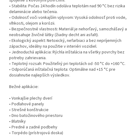
spojenie s kovovými povrchmi.
• Stabilita: Počas 24 hodín odoláva teplotám nad 90 °C bez rizika
delaminácie alebo tečenia.
• Odolnosť voči vonkajším vplyvom: Vysoká odolnosť proti vode,
vlhkosti, olejom a korózii.
• Bezpečnostné vlastnosti: Materiál je nehorľavý, samozhášavý a
neobsahuje živičné látky (žiadny decht ani asfalt).
• Ekologický aspekt: Netoxický, nefarbiaci a bez nepríjemných
zápachov, ideálny na použitie v interiéri vozidiel.
• Jednoduchá aplikácia: Rýchla inštalácia na všetky povrchy bez
potreby zahrievania.
• Teplotný rozsah: Použiteľný pri teplotách od -50 °C do +160 °C.
• Odporúčaná inštalačná teplota: Optimálne nad +15 °C pre
dosiahnutie najlepších výsledkov.
Bežné aplikácie:
• Vonkajšie plechy dverí
• Podlahové panely
• Strešné konštrukcie
• Dno batožinového priestoru
• Blatníky
• Predné a zadné podbehy
• Torpédo (prístrojová doska)