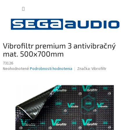
Prejsť
NÁKUP
na
obsah
KOŠÍK
Vibrofiltr premium 3 antivibračný
mat. 500x700mm
73126
Priemerné
Neohodnotené
Podrobnosti hodnotenia
Značka:
Vibrofiltr
hodnotenie
produktu
je
0,0
z
5
hviezdičiek.