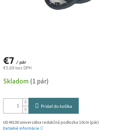
€7
/ pár
€5,69 bez DPH
Jednotková
Skladom
(1 pár)
cena:
Pridať do košíka
UD-M100 univerzálna redukčná podlozka 10cm (pár)
Detailné informácie