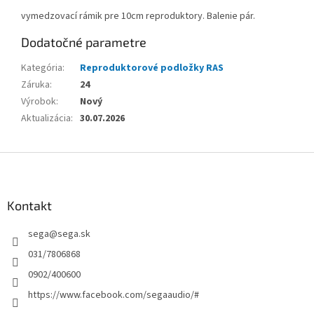
vymedzovací rámik pre 10cm reproduktory. Balenie pár.
Dodatočné parametre
Kategória
:
Reproduktorové podložky RAS
Záruka
:
24
Výrobok
:
Nový
Aktualizácia
:
30.07.2026
Z
á
p
ä
Kontakt
t
sega
@
sega.sk
i
e
031/7806868
0902/400600
https://www.facebook.com/segaaudio/#