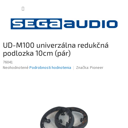
Prejsť
NÁKUP
na
obsah
KOŠÍK
UD-M100 univerzálna redukčná
podlozka 10cm (pár)
76041
Priemerné
Neohodnotené
Podrobnosti hodnotenia
Značka:
Pioneer
hodnotenie
produktu
je
0,0
z
5
hviezdičiek.