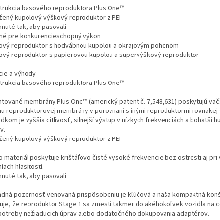
trukcia basového reproduktora Plus One™
žený kupolový výškový reproduktor z PEI
hnuté tak, aby pasovali
né pre konkurencieschopný výkon
ový reproduktor s hodvábnou kupolou a okrajovým pohonom
ový reproduktor s papierovou kupolou a supervýškový reproduktor
cie a výhody
trukcia basového reproduktora Plus One™
ntované membrány Plus One™ (americký patent č. 7,548,631) poskytujú väč
hu reproduktorovej membrány v porovnaní s inými reproduktormi rovnakej v
dkom je vyššia citlivosť, silnejší výstup v nízkych frekvenciách a bohatší 
v.
žený kupolový výškový reproduktor z PEI
o materiál poskytuje krištáľovo čisté vysoké frekvencie bez ostrosti aj pri
iach hlasitosti.
hnuté tak, aby pasovali
adná pozornosť venovaná prispôsobeniu je kľúčová a naša kompaktná konš
ťuje, že reproduktor Stage 1 sa zmestí takmer do akéhokoľvek vozidla na c
potreby nežiaducich úprav alebo dodatočného dokupovania adaptérov.