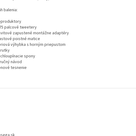
h balenia:
eproduktory
,75 palcové tweetery
ávitové zapustené montážne adaptéry
lastové poistné matice
ériová výhybka s horným priepustom
krutky
ýchloupínacie spony
tručný návod
enové tesnenie
@
sega.sk