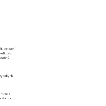
šiu celkovú
eľkosti.
hudobný
 vysokých
trukcia
estách –