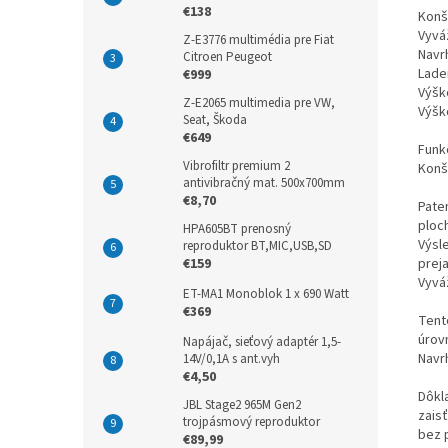
€138
Konš
Vyvá
Z-E3776 multimédia pre Fiat
Navr
Citroen Peugeot
Lade
€999
Výšk
Z-E2065 multimedia pre VW,
Výšk
Seat, Škoda
€649
Funk
Vibrofiltr premium 2
Konš
antivibračný mat. 500x700mm
€8,70
Pate
ploc
HPA605BT prenosný
Výsle
reproduktor BT,MIC,USB,SD
preja
€159
Vyvá
ET-MA1 Monoblok 1 x 690 Watt
€369
Tent
úrovn
Napájač, sieťový adaptér 1,5-
Navr
14V/0,1A s ant.vyh
€4,50
Dôkl
JBL Stage2 965M Gen2
zais
trojpásmový reproduktor
bez 
€89,99