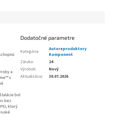
Dodatočné parametre
Autoreproduktory
Kategória
:
eschopnú
Komponent
Záruka
:
24
Výrobok
:
Nový
ýroby a
Aktualizácia
:
30.07.2026
One™ v
né
štalácie bol
rov bez
PEI, ktorý
vysoké