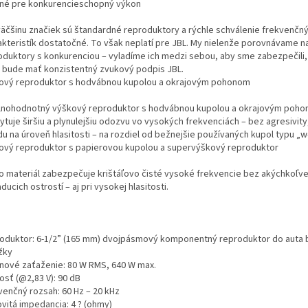
né pre konkurencieschopný výkon
väčšinu značiek sú štandardné reproduktory a rýchle schválenie frekvenčn
akteristík dostatočné. To však neplatí pre JBL. My nielenže porovnávame n
oduktory s konkurenciou – vyladíme ich medzi sebou, aby sme zabezpečili,
a bude mať konzistentný zvukový podpis JBL.
ový reproduktor s hodvábnou kupolou a okrajovým pohonom
lnohodnotný výškový reproduktor s hodvábnou kupolou a okrajovým poho
ytuje širšiu a plynulejšiu odozvu vo vysokých frekvenciách – bez agresivity
du na úroveň hlasitosti – na rozdiel od bežnejšie používaných kupol typu „
ový reproduktor s papierovou kupolou a supervýškový reproduktor
o materiál zabezpečuje krištáľovo čisté vysoké frekvencie bez akýchkoľv
ducich ostrostí – aj pri vysokej hlasitosti.
oduktor: 6-1/2” (165 mm) dvojpásmový komponentný reproduktor do auta 
žky
nové zaťaženie: 80 W RMS, 640 W max.
vosť (@2,83 V): 90 dB
venčný rozsah: 60 Hz – 20 kHz
vitá impedancia: 4 ? (ohmy)