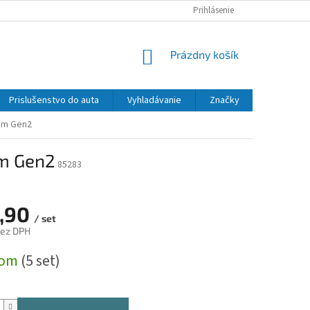
Prihlásenie
NÁKUPNÝ
Prázdny košík
KOŠÍK
Prislušenstvo do auta
Vyhladávanie
Značky
cm Gen2
cm Gen2
85283
,90
/ set
bez DPH
ová
dom
(5 set)