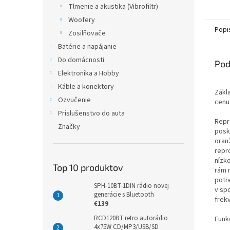
Tlmenie a akustika (Vibrofiltr)
Woofery
Popi
Zosilňovače
Batérie a napájanie
Do domácnosti
Pod
Elektronika a Hobby
Káble a konektory
Zákl
Ozvučenie
cenu
Prislušenstvo do auta
Repr
Značky
posk
oran
repr
nízk
Top 10 produktov
rám 
potr
SPH-10BT-1DIN rádio novej
v sp
generácie s Bluetooth
frekv
€139
RCD120BT retro autorádio
Funk
4x75W CD/MP3/USB/SD