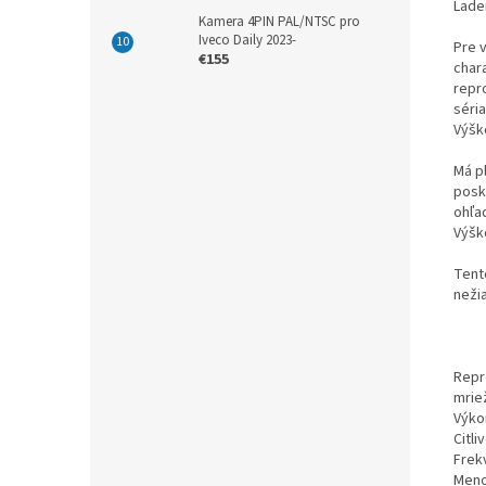
Lade
Kamera 4PIN PAL/NTSC pro
Iveco Daily 2023-
Pre 
€155
char
repr
séri
Výšk
Má p
posk
ohľa
Výšk
Tent
nežia
Repr
mrie
Výko
Citli
Frek
Meno