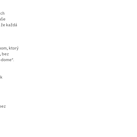
ých
aše
 že každá
nom, ktorý
, bez
w-dome“.
ek
bez