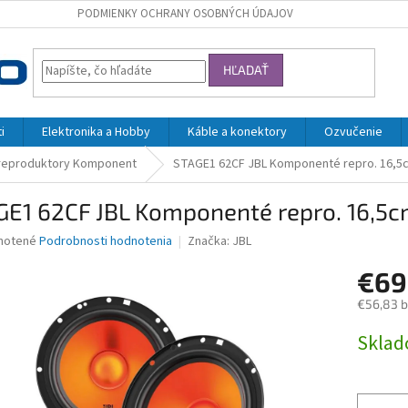
PODMIENKY OCHRANY OSOBNÝCH ÚDAJOV
HĽADAŤ
i
Elektronika a Hobby
Káble a konektory
Ozvučenie
reproduktory Komponent
STAGE1 62CF JBL Komponenté repro. 16,5
GE1 62CF JBL Komponenté repro. 16,5
né
notené
Podrobnosti hodnotenia
Značka:
JBL
nie
€69
u
€56,83 
Jednotk
Skla
cena:
iek.