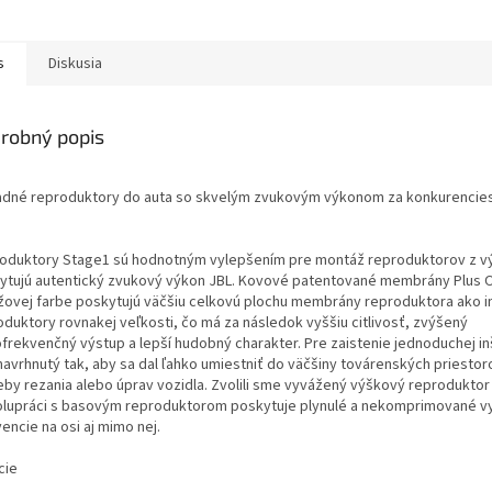
s
Diskusia
robný popis
adné reproduktory do auta so skvelým zvukovým výkonom za konkurenci
oduktory Stage1 sú hodnotným vylepšením pre montáž reproduktorov z v
ytujú autentický zvukový výkon JBL. Kovové patentované membrány Plus 
žovej farbe poskytujú väčšiu celkovú plochu membrány reproduktora ako i
oduktory rovnakej veľkosti, čo má za následok vyššiu citlivosť, zvýšený
ofrekvenčný výstup a lepší hudobný charakter. Pre zaistenie jednoduchej in
navrhnutý tak, aby sa dal ľahko umiestniť do väčšiny továrenských priesto
eby rezania alebo úprav vozidla. Zvolili sme vyvážený výškový reproduktor 
olupráci s basovým reproduktorom poskytuje plynulé a nekomprimované 
encie na osi aj mimo nej.
cie