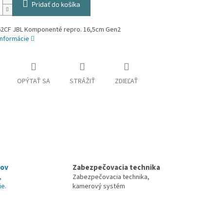
Pridať do košíka
2CF JBL Komponenté repro. 16,5cm Gen2
informácie
OPÝTAŤ SA
STRÁŽIŤ
ZDIEĽAŤ
nov
Zabezpečovacia technika
,
Zabezpečovacia technika,
ie.
kamerový systém