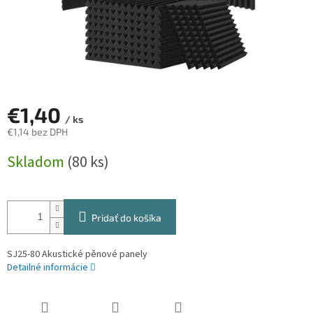
€1,40
/ ks
€1,14 bez DPH
Jednotková
Skladom
(80 ks)
cena:
Pridať do košíka
SJ25-80 Akustické pěnové panely
Detailné informácie