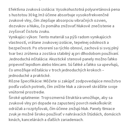
Efektívna zvuková izolácia: Vysokohustotná polyuretánová pena
s hustotou 30 kg/m3 účinne absorbuje vysokofrekvenčné
zvukové vlny, čím zlepšuje absorpciu vibračných ozvien,
dozvukov a hluku, čo pomáha znižovať hlukové znečistenie a
zvyšovať čistotu zvuku.
Vynikajúci výkon: Tento materiál sa pýši radom vynikajúcich
vlastností, vrátane zvukovej izolácie, tepelnej odolnosti a
bezpečnosti. Po otvorení sa rýchlo obnoví, zachová si svoj plný
tvar bez zrútenia a zostáva stabilný aj pri dlhodobom používaní.
Jednoduchá inštalácia: Akustické stenové panely možno ľahko
pripevniť lepidlom alebo klincami. Sú ľahké a ľahko sa upevňujú,
čo umožňuje inštaláciu v troch jednoduchých krokoch –
jednoduché a praktické.
Rôzne špecifikácie: Môžete si zakúpiť zodpovedajúce množstvo
podľa vašich potrieb, čím znížite hluk a zároveň skrášlite svoje
vnútorné prostredie.
Široké uplatnenie: Trojrozmerná štruktúra umožňuje, aby sa
zvukové vlny pri dopade na zapustený povrch niekoľkokrát
odrážali a rozptyľovali, čím účinne znižujú hluk. Panely tlmiace
zvuk je možné široko používať v nahrávacích štúdiách, domácich
kinách, kanceláriách a ďalších zariadeniach.