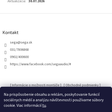
Aktualizácia
:
30.07.2026
Z
á
p
ä
Kontakt
t
sega
@
sega.sk
i
e
031/7806868
0902/400600
https://www.facebook.com/segaaudio/#
[ Informácie o možnosti montáže ]
[ Obchodné podmienky ]
[ Kontakty ]
[ Ochrana osobných údajov GDRP ]
Na prispôsobenie obsahu a reklám, poskytovanie funkcií
sociálnych médií a analýzu návštevnosti používame súbory
cookie. Viac informácií
tu
.