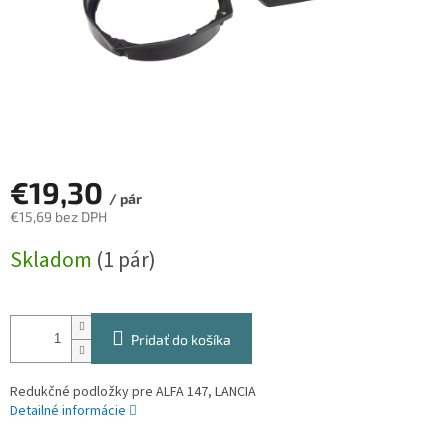
€19,30
/ pár
€15,69 bez DPH
Jednotková
Skladom
(1 pár)
cena:
Pridať do košíka
Redukčné podložky pre ALFA 147, LANCIA
Detailné informácie