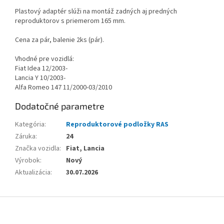
Plastový adaptér slúži na montáž zadných aj predných
reproduktorov s priemerom 165 mm.
Cena za pár, balenie 2ks (pár).
Vhodné pre vozidlá:
Fiat Idea 12/2003-
Lancia Y 10/2003-
Alfa Romeo 147 11/2000-03/2010
Dodatočné parametre
Kategória
:
Reproduktorové podložky RAS
Záruka
:
24
Značka vozidla
:
Fiat, Lancia
Výrobok
:
Nový
Aktualizácia
:
30.07.2026
Z
á
p