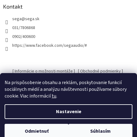
ä
Kontakt
t
sega
@
sega.sk
i
e
031/7806868
0902/400600
https://www.facebook.com/segaaudio/#
[ Informácie o možnosti montáže ]
[ Obchodné podmienky ]
[ Kontakty ]
[ Ochrana osobných údajov GDRP ]
Na prispôsobenie obsahu a reklám, poskytovanie funkcií
sociálnych médií a analýzu návštevnosti používame súbory
cookie. Viac informácií
tu
.
Vytvoril Shoptet
Nastavenie
Copyright 2026
SEGA Audio
. Všetky práva vyhradené.
Upraviť
Odmietnuť
Súhlasím
nastavenie cookies