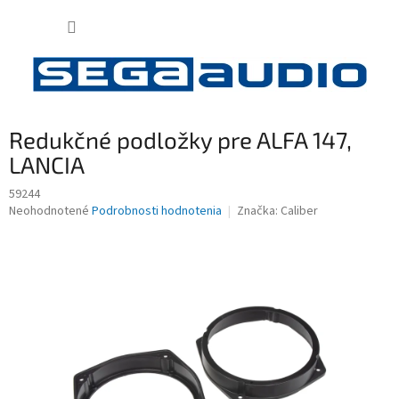
Prejsť
NÁKUP
na
obsah
KOŠÍK
Redukčné podložky pre ALFA 147,
LANCIA
59244
Priemerné
Neohodnotené
Podrobnosti hodnotenia
Značka:
Caliber
hodnotenie
produktu
je
0,0
z
5
hviezdičiek.