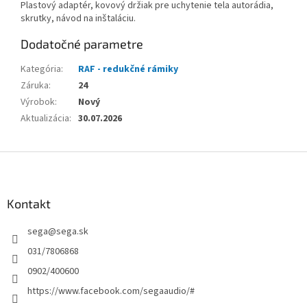
Plastový adaptér, kovový držiak pre uchytenie tela autorádia,
skrutky, návod na inštaláciu.
Dodatočné parametre
Kategória
:
RAF - redukčné rámiky
Záruka
:
24
Výrobok
:
Nový
Aktualizácia
:
30.07.2026
Z
á
p
ä
Kontakt
t
sega
@
sega.sk
i
e
031/7806868
0902/400600
https://www.facebook.com/segaaudio/#