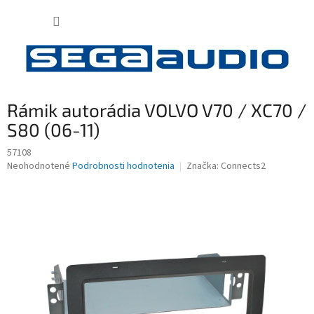
Prejsť
NÁKUP
na
obsah
KOŠÍK
Rámik autorádia VOLVO V70 / XC70 /
S80 (06-11)
57108
Priemerné
Neohodnotené
Podrobnosti hodnotenia
Značka:
Connects2
hodnotenie
produktu
je
0,0
z
5
hviezdičiek.