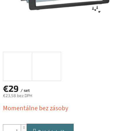
€29
/ set
€23,58 bez DPH
Jednotková
Momentálne bez zásoby
cena: