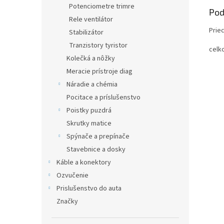
Potenciometre trimre
Pod
Rele ventilátor
Prie
Stabilizátor
Tranzistory tyristor
celk
Kolečká a nôžky
Meracie prístroje diag
Náradie a chémia
Pocitace a príslušenstvo
Poistky puzdrá
Skrutky matice
Spýnače a prepínače
Stavebnice a dosky
Káble a konektory
Ozvučenie
Prislušenstvo do auta
Značky