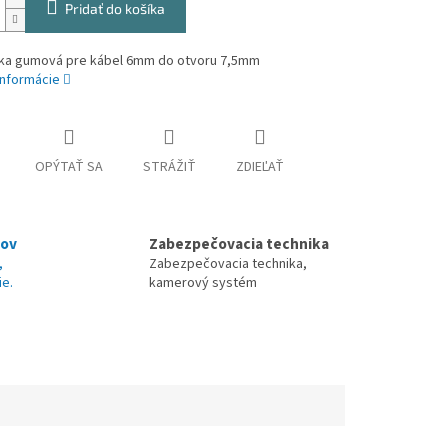
Pridať do košíka
ka gumová pre kábel 6mm do otvoru 7,5mm
informácie
OPÝTAŤ SA
STRÁŽIŤ
ZDIEĽAŤ
nov
Zabezpečovacia technika
,
Zabezpečovacia technika,
ie.
kamerový systém