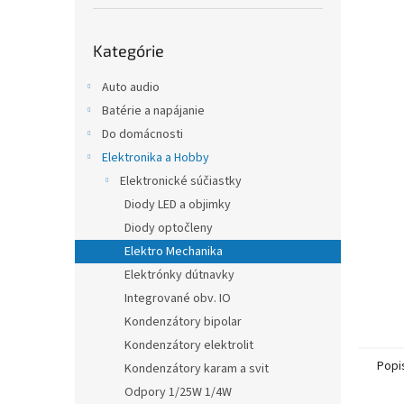
Preskočiť
Kategórie
kategórie
Auto audio
Batérie a napájanie
Do domácnosti
Elektronika a Hobby
Elektronické súčiastky
Diody LED a objimky
Diody optočleny
Elektro Mechanika
Elektrónky dútnavky
Integrované obv. IO
Kondenzátory bipolar
Kondenzátory elektrolit
Popi
Kondenzátory karam a svit
Odpory 1/25W 1/4W