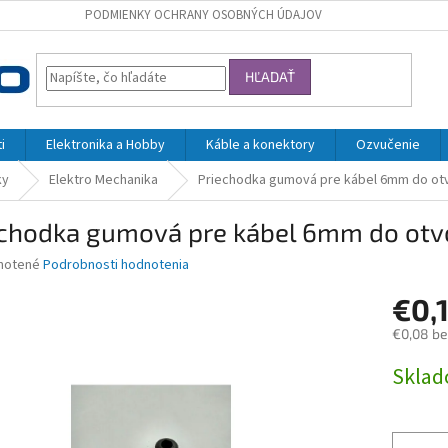
PODMIENKY OCHRANY OSOBNÝCH ÚDAJOV
HĽADAŤ
i
Elektronika a Hobby
Káble a konektory
Ozvučenie
ky
Elektro Mechanika
Priechodka gumová pre kábel 6mm do ot
echodka gumová pre kábel 6mm do ot
né
notené
Podrobnosti hodnotenia
nie
€0,
u
€0,08 b
Jednotk
Skla
cena:
iek.