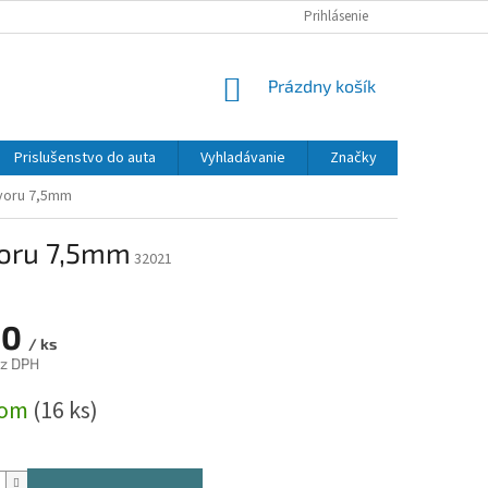
Prihlásenie
NÁKUPNÝ
Prázdny košík
KOŠÍK
Prislušenstvo do auta
Vyhladávanie
Značky
voru 7,5mm
voru 7,5mm
32021
10
/ ks
ez DPH
ová
dom
(16 ks)