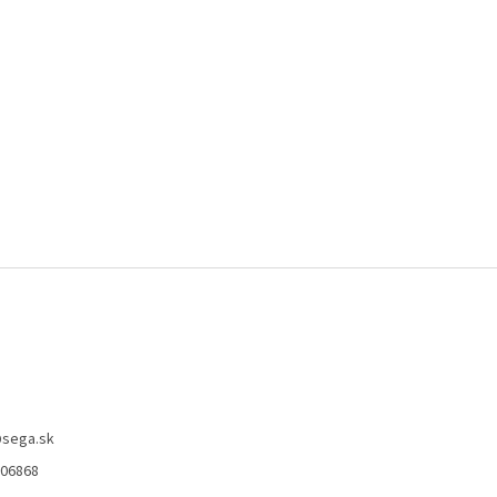
@
sega.sk
806868