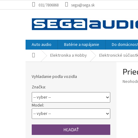
Prejsť
031/7806868
sega@sega.sk
na
obsah
Auto audio
Batérie a napájanie
Do domácnost
Domov
Elektronika a Hobby
Elektronické súčiast
B
Pri
o
Vyhladanie podla vozidla
č
Priemer
Neohod
n
Značka:
hodnote
ý
produkt
p
je
0,0
a
Model:
z
n
5
e
hviezdič
l
HĽADAŤ