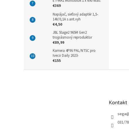
ET-MA1 Monoblok 1 x 690 Watt
€369
Napájač, sieťový adaptér 1,5-
14V/0,1A s ant.vyh
€4,50
JBL Stage2 965M Gen2
trojpásmový reproduktor
€89,99
Kamera 4PIN PAL/NTSC pro
Iveco Daily 2023-
€155
Z
á
p
ä
t
Kontakt
i
e
sega
031/7