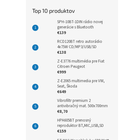
Top 10 produktov
SPH-10BT-1DIN rádio novej
generácie s Bluetooth
€139
RCD120BT retro autorádio
4x75W CD/MP3/USB/SD
€138
Z-E3776 multimédia pre Fiat
Citroen Peugeot
€999
Z-E2065 multimedia pre VW,
Seat, Škoda
€649
Vibrofiltr premium 2
antivibračný mat. 500x700mm
€8,70
HPA605BT prenosný
reproduktor BT,MIC,USB,SD
€159