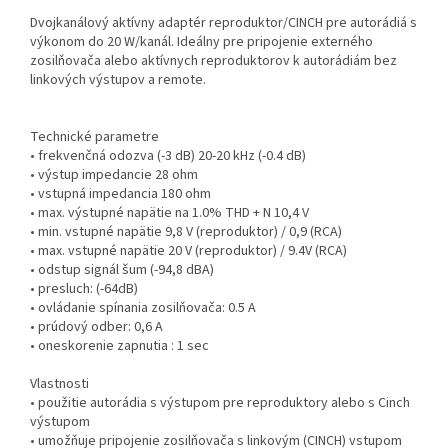
Dvojkanálový aktívny adaptér reproduktor/CINCH pre autorádiá s
výkonom do 20 W/kanál. Ideálny pre pripojenie externého
zosilňovača alebo aktívnych reproduktorov k autorádiám bez
linkových výstupov a remote.
Technické parametre
• frekvenčná odozva (-3 dB) 20-20 kHz (-0.4 dB)
• výstup impedancie 28 ohm
• vstupná impedancia 180 ohm
• max. výstupné napätie na 1.0% THD + N 10,4 V
• min. vstupné napätie 9,8 V (reproduktor) / 0,9 (RCA)
• max. vstupné napätie 20 V (reproduktor) / 9.4V (RCA)
• odstup signál šum (-94,8 dBA)
• presluch: (-64dB)
• ovládanie spínania zosilňovača: 0.5 A
• prúdový odber: 0,6 A
• oneskorenie zapnutia : 1 sec
Vlastnosti
• použitie autorádia s výstupom pre reproduktory alebo s Cinch
výstupom
• umožňuje pripojenie zosilňovača s linkovým (CINCH) vstupom