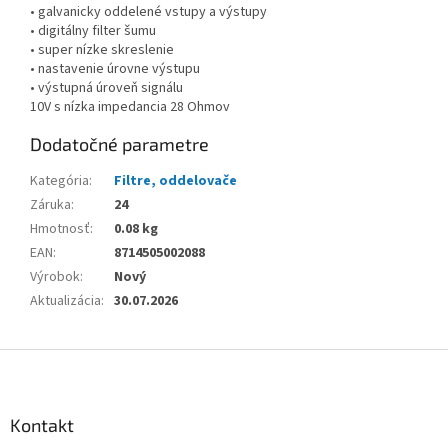
• galvanicky oddelené vstupy a výstupy
• digitálny filter šumu
• super nízke skreslenie
• nastavenie úrovne výstupu
• výstupná úroveň signálu
10V s nízka impedancia 28 Ohmov
Dodatočné parametre
Kategória
:
Filtre, oddelovače
Záruka
:
24
Hmotnosť
:
0.08 kg
EAN
:
8714505002088
Výrobok
:
Nový
Aktualizácia
:
30.07.2026
Z
á
p
ä
Kontakt
t