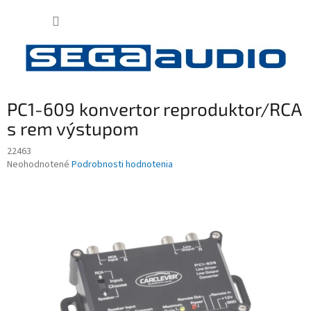
Prejsť
NÁKUP
na
obsah
KOŠÍK
PC1-609 konvertor reproduktor/RCA
s rem výstupom
22463
Priemerné
Neohodnotené
Podrobnosti hodnotenia
hodnotenie
produktu
je
0,0
z
5
hviezdičiek.