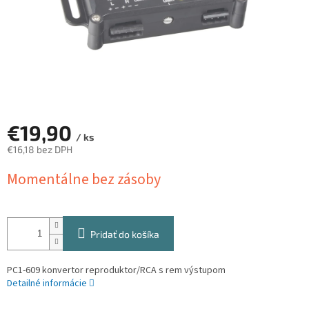
€19,90
/ ks
€16,18 bez DPH
Jednotková
Momentálne bez zásoby
cena:
Pridať do košíka
PC1-609 konvertor reproduktor/RCA s rem výstupom
Detailné informácie