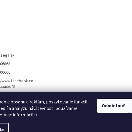
@
sega.sk
806868
400600
//www.facebook.co
aaudio/#
enie obsahu a reklám, poskytovanie funkcií
ožnosti montáže ]
[ Obchodné podmienky ]
[ Kontakty ]
Odmietnuť
[ Ochrana osobn
édií a analýzu návštevnosti používame
e. Viac informácií
tu
.
ie