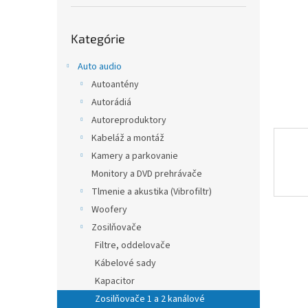
Preskočiť
Kategórie
kategórie
Auto audio
Autoantény
Autorádiá
Autoreproduktory
Kabeláž a montáž
Kamery a parkovanie
Monitory a DVD prehrávače
Tlmenie a akustika (Vibrofiltr)
Woofery
Zosilňovače
Filtre, oddelovače
Kábelové sady
Kapacitor
Zosilňovače 1 a 2 kanálové