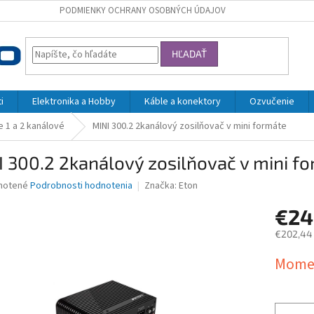
PODMIENKY OCHRANY OSOBNÝCH ÚDAJOV
HĽADAŤ
i
Elektronika a Hobby
Káble a konektory
Ozvučenie
 1 a 2 kanálové
MINI 300.2 2kanálový zosilňovač v mini formáte
 300.2 2kanálový zosilňovač v mini f
né
notené
Podrobnosti hodnotenia
Značka:
Eton
nie
€2
u
€202,44
Jednotk
Momen
cena:
iek.