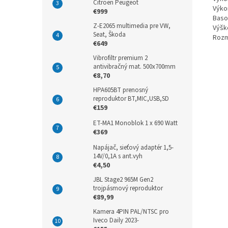
Citroen Peugeot
Výkon
€999
Basov
Z-E2065 multimedia pre VW,
Výško
Seat, Škoda
Rozme
€649
Vibrofiltr premium 2
antivibračný mat. 500x700mm
€8,70
HPA605BT prenosný
reproduktor BT,MIC,USB,SD
€159
ET-MA1 Monoblok 1 x 690 Watt
€369
Napájač, sieťový adaptér 1,5-
14V/0,1A s ant.vyh
€4,50
JBL Stage2 965M Gen2
trojpásmový reproduktor
€89,99
Kamera 4PIN PAL/NTSC pro
Iveco Daily 2023-