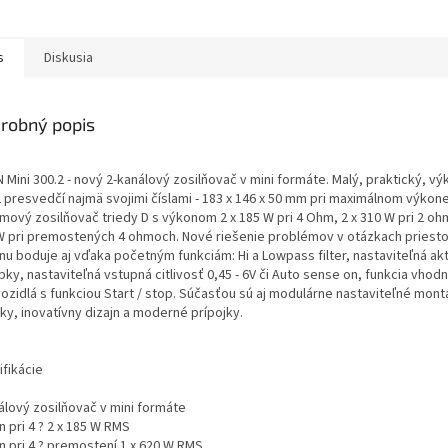
s
Diskusia
robný popis
Mini 300.2 - nový 2-kanálový zosilňovač v mini formáte. Malý, praktický, vý
2 presvedčí najmä svojimi číslami - 183 x 146 x 50 mm pri maximálnom výkone
mový zosilňovač triedy D s výkonom 2 x 185 W pri 4 Ohm, 2 x 310 W pri 2 oh
W pri premostených 4 ohmoch. Nové riešenie problémov v otázkach priesto
nu boduje aj vďaka početným funkciám: Hi a Lowpass filter, nastaviteľná ak
ky, nastaviteľná vstupná citlivosť 0,45 - 6V či Auto sense on, funkcia vhod
vozidlá s funkciou Start / stop. Súčasťou sú aj modulárne nastaviteľné mon
ky, inovatívny dizajn a moderné prípojky.
ifikácie
álový zosilňovač v mini formáte
 pri 4 ? 2 x 185 W RMS
n pri 4 ? premostení 1 x 620 W RMS