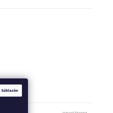
ých údajov GDRP ]
Súhlasím
Vytvoril Shoptet