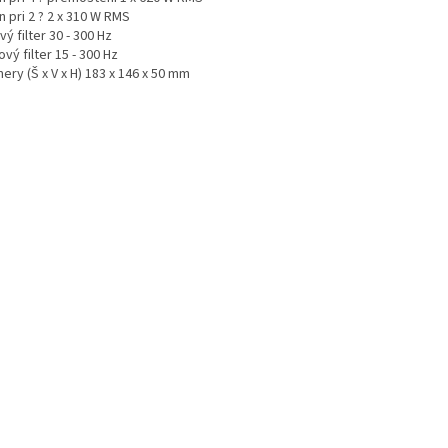
 pri 2 ? 2 x 310 W RMS
ý filter 30 - 300 Hz
vý filter 15 - 300 Hz
ry (Š x V x H) 183 x 146 x 50 mm