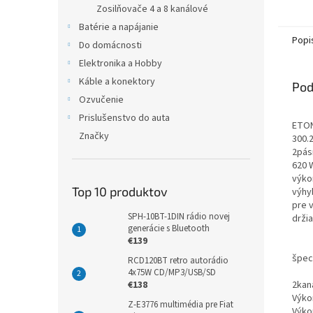
Zosilňovače 4 a 8 kanálové
Batérie a napájanie
Popi
Do domácnosti
Elektronika a Hobby
Káble a konektory
Pod
Ozvučenie
Prislušenstvo do auta
ETON 
Značky
300.
2pás
620 
výko
Top 10 produktov
výhyb
pre 
SPH-10BT-1DIN rádio novej
držia
generácie s Bluetooth
€139
špec
RCD120BT retro autorádio
4x75W CD/MP3/USB/SD
2kan
€138
Výkon
Z-E3776 multimédia pre Fiat
Výko