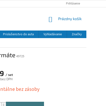
Prihlásenie
NÁKUPNÝ
Prázdny košík
KOŠÍK
Prislušenstvo do auta
Vyhladávanie
Značky
ormáte
49725
49
/ set
 bez DPH
ová
tálne bez zásoby