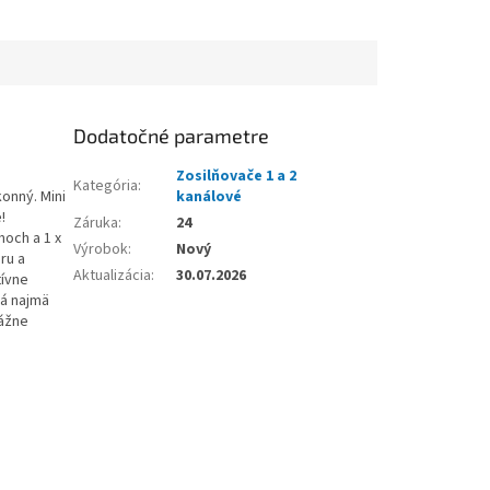
Dodatočné parametre
Zosilňovače 1 a 2
Kategória
:
konný. Mini
kanálové
!
Záruka
:
24
moch a 1 x
Výrobok
:
Nový
ru a
Aktualizácia
:
30.07.2026
tívne
ná najmä
tážne