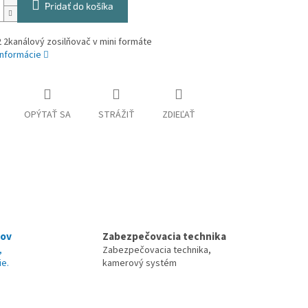
Pridať do košíka
2 2kanálový zosilňovač v mini formáte
informácie
OPÝTAŤ SA
STRÁŽIŤ
ZDIEĽAŤ
nov
Zabezpečovacia technika
,
Zabezpečovacia technika,
ie.
kamerový systém