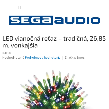
Prejsť
NÁKUP
na
obsah
KOŠÍK
LED vianočná reťaz – tradičná, 26,85
m, vonkajšia
83196
Priemerné
Neohodnotené
Podrobnosti hodnotenia
Značka:
Emos
hodnotenie
produktu
je
0,0
z
5
hviezdičiek.