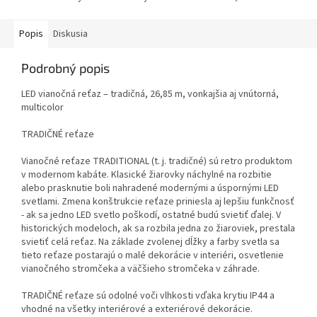
Popis
Diskusia
Podrobný popis
LED vianočná reťaz – tradičná, 26,85 m, vonkajšia aj vnútorná,
multicolor
TRADIČNÉ reťaze
Vianočné reťaze TRADITIONAL (t. j. tradičné) sú retro produktom
v modernom kabáte. Klasické žiarovky náchylné na rozbitie
alebo prasknutie boli nahradené modernými a úspornými LED
svetlami. Zmena konštrukcie reťaze priniesla aj lepšiu funkčnosť
- ak sa jedno LED svetlo poškodí, ostatné budú svietiť ďalej. V
historických modeloch, ak sa rozbila jedna zo žiaroviek, prestala
svietiť celá reťaz. Na základe zvolenej dĺžky a farby svetla sa
tieto reťaze postarajú o malé dekorácie v interiéri, osvetlenie
vianočného stromčeka a väčšieho stromčeka v záhrade.
TRADIČNÉ reťaze sú odolné voči vlhkosti vďaka krytiu IP44 a
vhodné na všetky interiérové a exteriérové dekorácie.