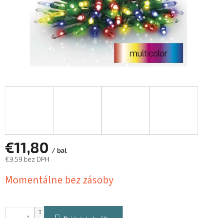
€11,80
/ bal
€9,59 bez DPH
Jednotková
Momentálne bez zásoby
cena: