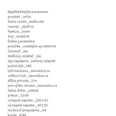
Najdôležitejšie parametre
produkt _reťaz
farba svetla _multicolor
rozmer _26,85 m
funkcia _svieti
tvar _tradičné
Ďalšie parametre
použitie _vonkajšie aj vnútorné
časovač _nie
diaľkový ovládač _nie
typ napájania _sieťový adaptér
počet LED _180
LED medzera _neuvádza sa
veľkosť LED _neuvádza sa
dĺžka prívodu _5 m
pre výšku stromu _neuvádza sa
farba drôtu _zelená
príkon _3,6 W
vstupné napätie _230 V AC
výstupné napätie _30 V DC
možnosť prepojenia _nie
krytie _IP44