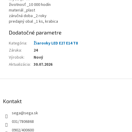
životnosť _10 000 hodín
materiál _plast
záručná doba _2 roky
predajný obal _1 ks, krabica
Dodatočné parametre
Kategória
:
Žiarovky LED E27 E14 T8
Záruka
:
24
Výrobok
:
Nový
Aktualizácia
:
30.07.2026
Z
á
p
ä
Kontakt
t
sega
@
sega.sk
i
e
031/7806868
0902/400600