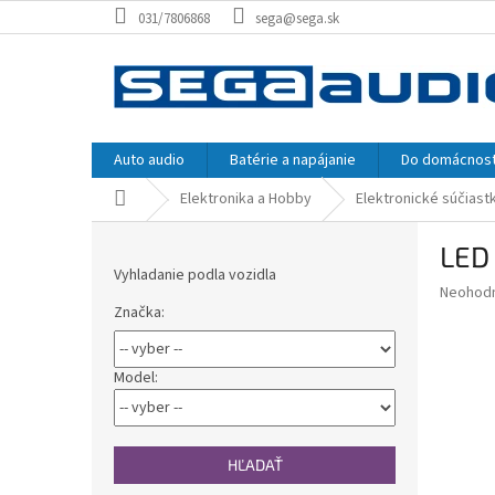
Prejsť
031/7806868
sega@sega.sk
na
obsah
Auto audio
Batérie a napájanie
Do domácnost
Domov
Elektronika a Hobby
Elektronické súčiast
B
LED
o
Vyhladanie podla vozidla
č
Priemer
Neohod
n
Značka:
hodnote
ý
produkt
p
je
0,0
a
Model:
z
n
5
e
hviezdič
l
HĽADAŤ