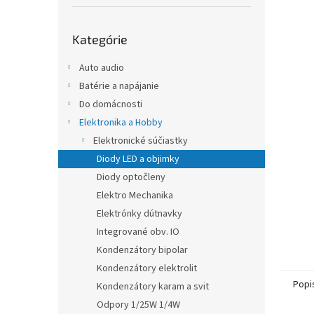
Preskočiť
Kategórie
kategórie
Auto audio
Batérie a napájanie
Do domácnosti
Elektronika a Hobby
Elektronické súčiastky
Diody LED a objimky
Diody optočleny
Elektro Mechanika
Elektrónky dútnavky
Integrované obv. IO
Kondenzátory bipolar
Kondenzátory elektrolit
Popi
Kondenzátory karam a svit
Odpory 1/25W 1/4W