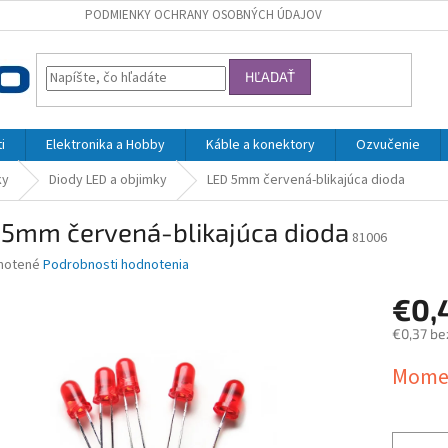
PODMIENKY OCHRANY OSOBNÝCH ÚDAJOV
HĽADAŤ
i
Elektronika a Hobby
Káble a konektory
Ozvučenie
ky
Diody LED a objimky
LED 5mm červená-blikajúca dioda
 5mm červená-blikajúca dioda
81006
né
notené
Podrobnosti hodnotenia
nie
€0,
u
€0,37 be
Jednotk
Momen
cena:
iek.