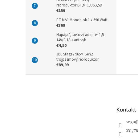
HPA605BT prenosný
reproduktor BT,MIC,USB,SD
€159
ET-MA1 Monoblok 1 x 690 Watt
€369
Napájač, sieťový adaptér 1,5-
14V/0,1A s ant.vyh
€4,50
JBL Stage2 965M Gen2
trojpásmový reproduktor
€89,99
Z
á
p
ä
t
Kontakt
i
e
sega
031/7