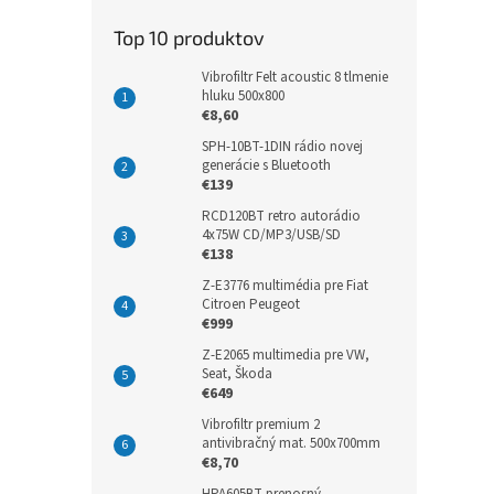
Top 10 produktov
Vibrofiltr Felt acoustic 8 tlmenie
hluku 500x800
€8,60
SPH-10BT-1DIN rádio novej
generácie s Bluetooth
€139
RCD120BT retro autorádio
4x75W CD/MP3/USB/SD
€138
Z-E3776 multimédia pre Fiat
Citroen Peugeot
€999
Z-E2065 multimedia pre VW,
Seat, Škoda
€649
Vibrofiltr premium 2
antivibračný mat. 500x700mm
€8,70