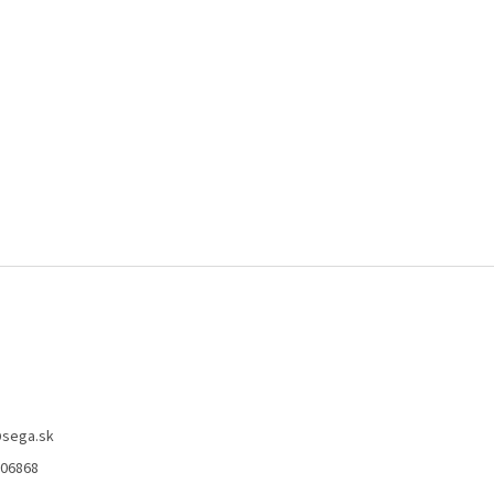
@
sega.sk
806868