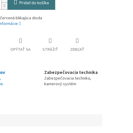
Pridať do košíka
červená-blikajúca dioda
informácie
OPÝTAŤ SA
STRÁŽIŤ
ZDIEĽAŤ
nov
Zabezpečovacia technika
,
Zabezpečovacia technika,
ie.
kamerový systém