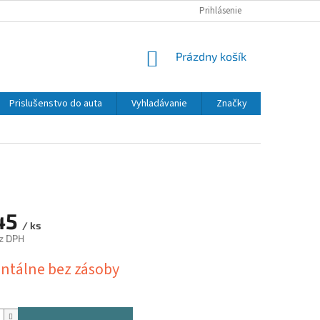
Prihlásenie
NÁKUPNÝ
Prázdny košík
KOŠÍK
Prislušenstvo do auta
Vyhladávanie
Značky
45
/ ks
z DPH
ová
tálne bez zásoby