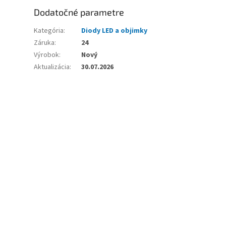
Dodatočné parametre
Kategória
:
Diody LED a objimky
Záruka
:
24
Výrobok
:
Nový
Aktualizácia
:
30.07.2026