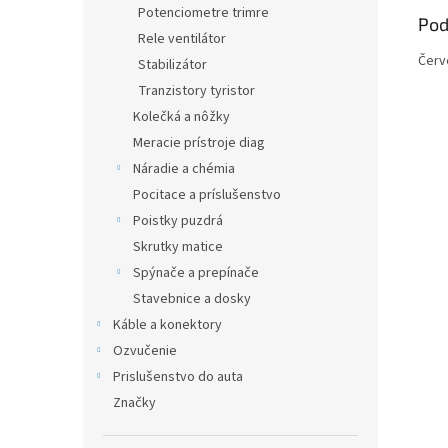
Potenciometre trimre
Pod
Rele ventilátor
Červe
Stabilizátor
Tranzistory tyristor
Kolečká a nôžky
Meracie prístroje diag
Náradie a chémia
Pocitace a príslušenstvo
Poistky puzdrá
Skrutky matice
Spýnače a prepínače
Stavebnice a dosky
Káble a konektory
Ozvučenie
Prislušenstvo do auta
Značky