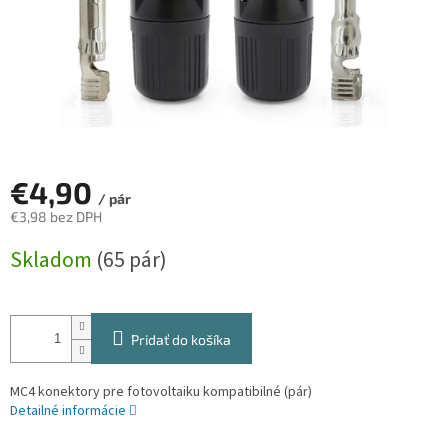
€4,90
/ pár
€3,98 bez DPH
Jednotková
Skladom
(65 pár)
cena:
Pridať do košíka
MC4 konektory pre fotovoltaiku kompatibilné (pár)
Detailné informácie