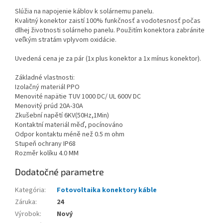
Slúžia na napojenie káblov k solárnemu panelu.
Kvalitný konektor zaistí 100% funkčnosť a vodotesnosť počas
dlhej životnosti solárneho panelu. Použitím konektora zabránite
veľkým stratám vplyvom oxidácie.
Uvedená cena je za pár (1x plus konektor a 1x mínus konektor).
Základné vlastnosti:
Izolačný materiál PPO
Menovité napätie TUV 1000 DC/ UL 600V DC
Menovitý prúd 20A-30A
Zkušební napětí 6KV(50Hz,1Min)
Kontaktní materiál měď, pocínováno
Odpor kontaktu méně než 0.5 m ohm
Stupeň ochrany IP68
Rozměr kolíku 4.0 MM
Dodatočné parametre
Kategória
:
Fotovoltaika konektory káble
Záruka
:
24
Výrobok
:
Nový