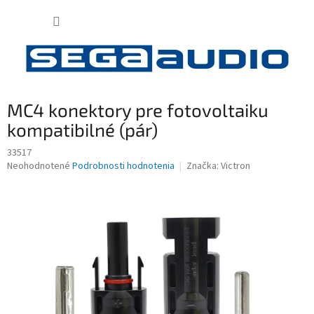
Prejsť
NÁKUP
na
obsah
KOŠÍK
MC4 konektory pre fotovoltaiku
kompatibilné (pár)
33517
Priemerné
Neohodnotené
Podrobnosti hodnotenia
Značka:
Victron
hodnotenie
produktu
je
0,0
z
5
hviezdičiek.