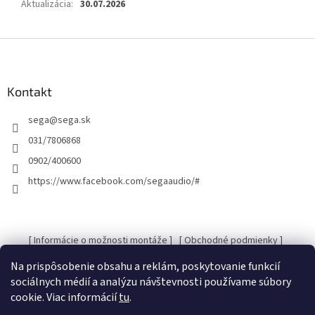
Aktualizácia
:
30.07.2026
Z
á
p
ä
Kontakt
t
sega
@
sega.sk
i
e
031/7806868
0902/400600
https://www.facebook.com/segaaudio/#
[ Informácie o možnosti montáže ]
[ Obchodné podmienky ]
[ Kontakty ]
[ Ochrana osobných údajov GDRP ]
Na prispôsobenie obsahu a reklám, poskytovanie funkcií
sociálnych médií a analýzu návštevnosti používame súbory
cookie. Viac informácií
tu
.