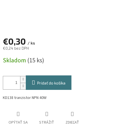
€0,30
/ ks
€0,24 bez DPH
Jednotková
Skladom
(15 ks)
cena:
Pridať do košíka
KD138 tranzistor NPN 40W
OPÝTAŤ SA
STRÁŽIŤ
ZDIEĽAŤ