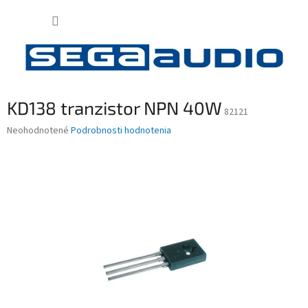
Prejsť
NÁKUP
na
obsah
KOŠÍK
KD138 tranzistor NPN 40W
82121
Priemerné
Neohodnotené
Podrobnosti hodnotenia
hodnotenie
produktu
je
0,0
z
5
hviezdičiek.