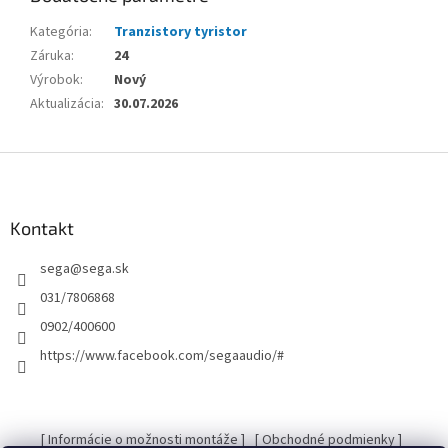
Kategória
:
Tranzistory tyristor
Záruka
:
24
Výrobok
:
Nový
Aktualizácia
:
30.07.2026
Z
á
p
ä
Kontakt
t
sega
@
sega.sk
i
e
031/7806868
0902/400600
https://www.facebook.com/segaaudio/#
[ Informácie o možnosti montáže ]
[ Obchodné podmienky ]