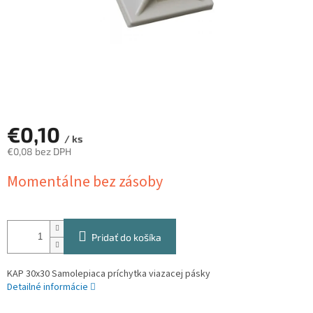
€0,10
/ ks
€0,08 bez DPH
Jednotková
Momentálne bez zásoby
cena:
Pridať do košíka
KAP 30x30 Samolepiaca príchytka viazacej pásky
Detailné informácie