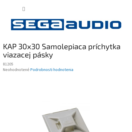
Prejsť
NÁKUP
na
obsah
KOŠÍK
KAP 30x30 Samolepiaca príchytka
viazacej pásky
81205
Priemerné
Neohodnotené
Podrobnosti hodnotenia
hodnotenie
produktu
je
0,0
z
5
hviezdičiek.