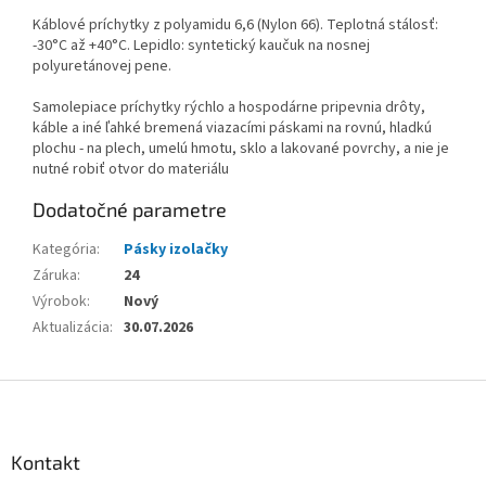
Káblové príchytky z polyamidu 6,6 (Nylon 66). Teplotná stálosť:
-30°C až +40°C. Lepidlo: syntetický kaučuk na nosnej
polyuretánovej pene.
Samolepiace príchytky rýchlo a hospodárne pripevnia drôty,
káble a iné ľahké bremená viazacími páskami na rovnú, hladkú
plochu - na plech, umelú hmotu, sklo a lakované povrchy, a nie je
nutné robiť otvor do materiálu
Dodatočné parametre
Kategória
:
Pásky izolačky
Záruka
:
24
Výrobok
:
Nový
Aktualizácia
:
30.07.2026
Z
á
p
ä
Kontakt