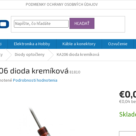
PODMIENKY OCHRANY OSOBNÝCH ÚDAJOV
HĽADAŤ
i
Elektronika a Hobby
Káble a konektory
Ozvučenie
ky
Diody optočleny
KA206 dioda kremíková
06 dioda kremíková
81810
né
notené
Podrobnosti hodnotenia
nie
€0,
u
€0,04 b
Jednotk
Skla
cena:
iek.