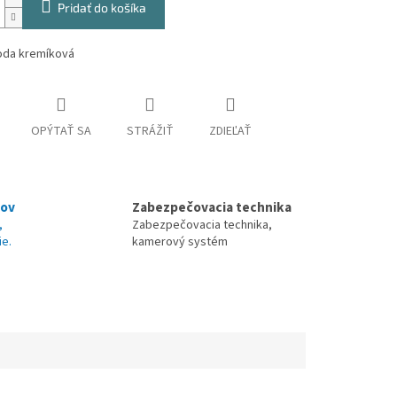
Pridať do košíka
oda kremíková
OPÝTAŤ SA
STRÁŽIŤ
ZDIEĽAŤ
nov
Zabezpečovacia technika
,
Zabezpečovacia technika,
ie.
kamerový systém