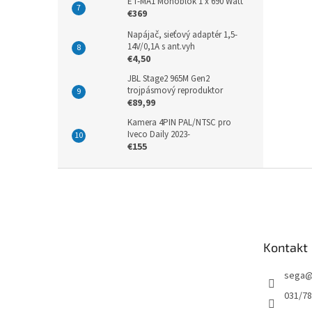
ET-MA1 Monoblok 1 x 690 Watt
€369
Napájač, sieťový adaptér 1,5-
14V/0,1A s ant.vyh
€4,50
JBL Stage2 965M Gen2
trojpásmový reproduktor
€89,99
Kamera 4PIN PAL/NTSC pro
Iveco Daily 2023-
€155
Z
á
p
ä
t
Kontakt
i
e
sega
031/7