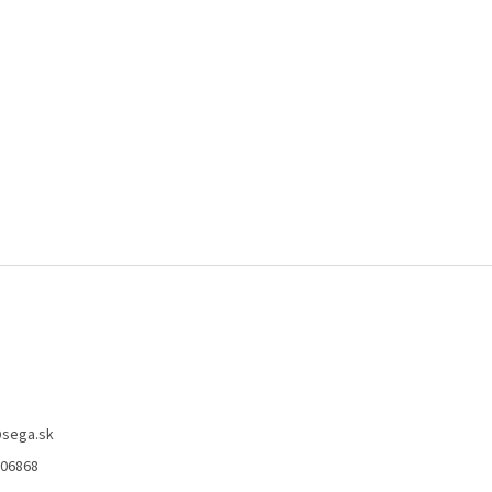
@
sega.sk
806868