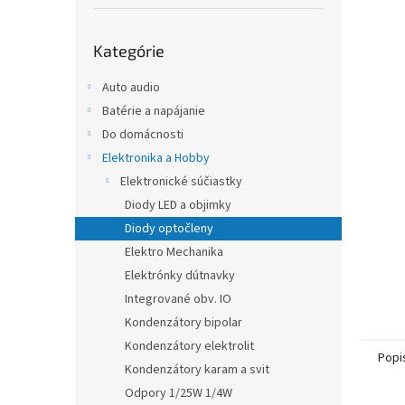
Preskočiť
Kategórie
kategórie
Auto audio
Batérie a napájanie
Do domácnosti
Elektronika a Hobby
Elektronické súčiastky
Diody LED a objimky
Diody optočleny
Elektro Mechanika
Elektrónky dútnavky
Integrované obv. IO
Kondenzátory bipolar
Kondenzátory elektrolit
Popi
Kondenzátory karam a svit
Odpory 1/25W 1/4W