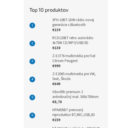
Top 10 produktov
SPH-10BT-1DIN rádio novej
generácie s Bluetooth
€139
RCD120BT retro autorádio
4x75W CD/MP3/USB/SD
€138
Z-E3776 multimédia pre Fiat
Citroen Peugeot
€999
Z-E2065 multimedia pre VW,
Seat, Škoda
€649
Vibrofiltr premium 2
antivibračný mat. 500x700mm
€8,70
HPA605BT prenosný
reproduktor BT,MIC,USB,SD
€159