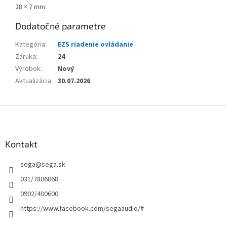
28 × 7 mm
Dodatočné parametre
Kategória
:
EZS riadenie ovládanie
Záruka
:
24
Výrobok
:
Nový
Aktualizácia
:
30.07.2026
Z
á
p
ä
Kontakt
t
sega
@
sega.sk
i
e
031/7806868
0902/400600
https://www.facebook.com/segaaudio/#