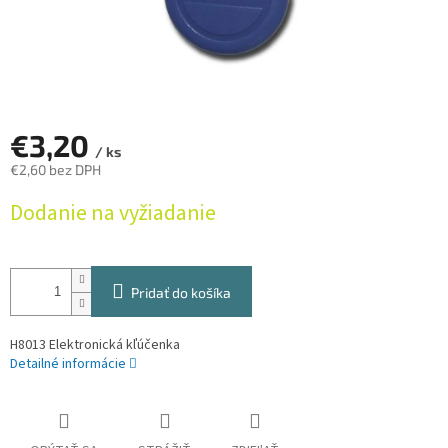
€3,20
/ ks
€2,60 bez DPH
Jednotková
Dodanie na vyžiadanie
cena:
Pridať do košíka
H8013 Elektronická kľúčenka
Detailné informácie