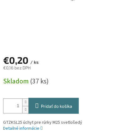
€0,20
/ ks
€0,16 bez DPH
Jednotková
Skladom
(37 ks)
cena:
Pridať do košíka
GTZKSL25 úchyt pre rúrky M25 svetlošedý
Detailné informácie