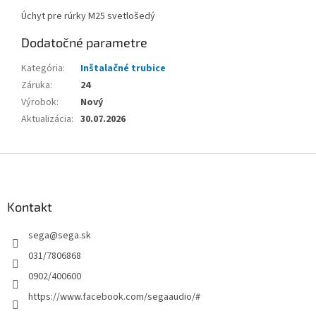
Úchyt pre rúrky M25 svetlošedý
Dodatočné parametre
Kategória
:
Inštalačné trubice
Záruka
:
24
Výrobok
:
Nový
Aktualizácia
:
30.07.2026
Z
á
p
ä
Kontakt
t
sega
@
sega.sk
i
e
031/7806868
0902/400600
https://www.facebook.com/segaaudio/#