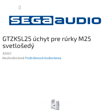
Prejsť
NÁKUP
na
obsah
KOŠÍK
GTZKSL25 úchyt pre rúrky M25
svetlošedý
42010
Priemerné
Neohodnotené
Podrobnosti hodnotenia
hodnotenie
produktu
je
0,0
z
5
hviezdičiek.