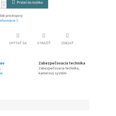
Pridať do košíka
ik pristrojovy
informácie
OPÝTAŤ SA
STRÁŽIŤ
ZDIEĽAŤ
nov
Zabezpečovacia technika
,
Zabezpečovacia technika,
ie.
kamerový systém