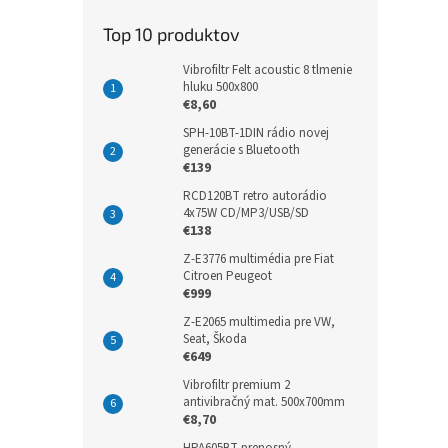
Top 10 produktov
Vibrofiltr Felt acoustic 8 tlmenie
hluku 500x800
€8,60
SPH-10BT-1DIN rádio novej
generácie s Bluetooth
€139
RCD120BT retro autorádio
4x75W CD/MP3/USB/SD
€138
Z-E3776 multimédia pre Fiat
Citroen Peugeot
€999
Z-E2065 multimedia pre VW,
Seat, Škoda
€649
Vibrofiltr premium 2
antivibračný mat. 500x700mm
€8,70