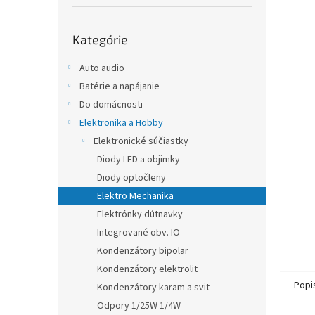
Preskočiť
Kategórie
kategórie
Auto audio
Batérie a napájanie
Do domácnosti
Elektronika a Hobby
Elektronické súčiastky
Diody LED a objimky
Diody optočleny
Elektro Mechanika
Elektrónky dútnavky
Integrované obv. IO
Kondenzátory bipolar
Kondenzátory elektrolit
Popi
Kondenzátory karam a svit
Odpory 1/25W 1/4W