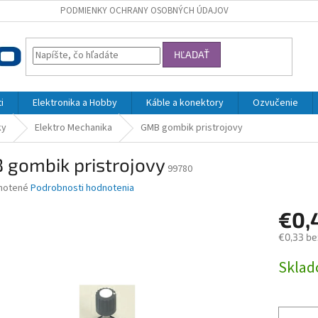
PODMIENKY OCHRANY OSOBNÝCH ÚDAJOV
HĽADAŤ
i
Elektronika a Hobby
Káble a konektory
Ozvučenie
ky
Elektro Mechanika
GMB gombik pristrojovy
 gombik pristrojovy
99780
né
notené
Podrobnosti hodnotenia
nie
€0,
u
€0,33 be
Jednotk
Skla
cena:
iek.