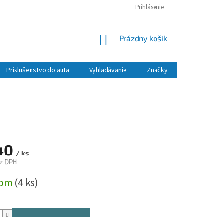
Prihlásenie
NÁKUPNÝ
Prázdny košík
KOŠÍK
Prislušenstvo do auta
Vyhladávanie
Značky
40
/ ks
z DPH
ová
dom
(4 ks)