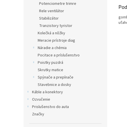
Potenciometre trimre
Pod
Rele ventilátor
gomb
Stabilizátor
uťah
Tranzistory tyristor
Kolečká a nôžky
Meracie prístroje diag
Náradie a chémia
Pocitace a príslušenstvo
Poistky puzdrá
Skrutky matice
Spýnače a prepínače
Stavebnice a dosky
Káble a konektory
Ozvučenie
Prislušenstvo do auta
Značky