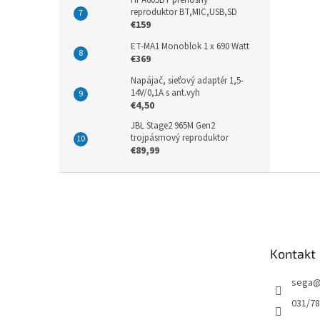
HPA605BT prenosný
reproduktor BT,MIC,USB,SD
€159
ET-MA1 Monoblok 1 x 690 Watt
€369
Napájač, sieťový adaptér 1,5-
14V/0,1A s ant.vyh
€4,50
JBL Stage2 965M Gen2
trojpásmový reproduktor
€89,99
Z
á
p
ä
t
Kontakt
i
e
sega
031/7