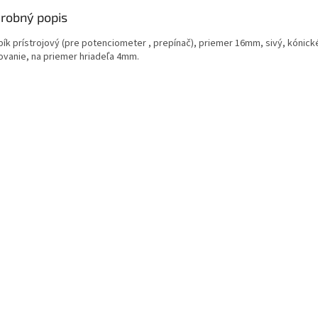
robný popis
ík prístrojový (pre potenciometer , prepínač), priemer 16mm, sivý, kónick
ovanie, na priemer hriadeľa 4mm.