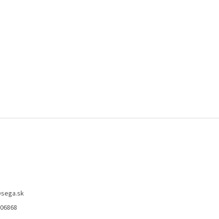
@
sega.sk
806868