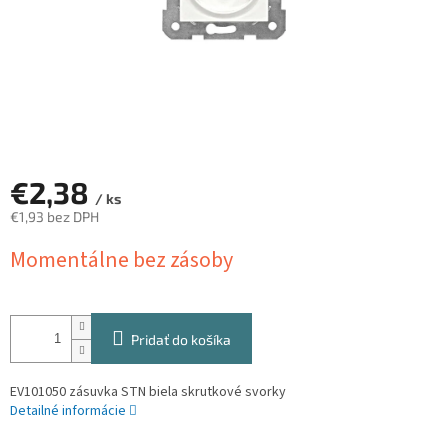
€2,38
/ ks
€1,93 bez DPH
Jednotková
Momentálne bez zásoby
cena:
Pridať do košíka
EV101050 zásuvka STN biela skrutkové svorky
Detailné informácie