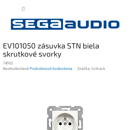
Prejsť
NÁKUP
na
obsah
KOŠÍK
EV101050 zásuvka STN biela
skrutkové svorky
74502
Priemerné
Neohodnotené
Podrobnosti hodnotenia
Značka:
Schrack
hodnotenie
produktu
je
0,0
z
5
hviezdičiek.