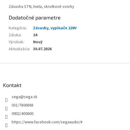
Zásuvka STN, biela, skrutkové svorky
Dodatočné parametre
Kategória
:
Zásuvky, vypínače 220V
Záruka
:
24
Výrobok
:
Nový
Aktualizácia
:
30.07.2026
Z
á
p
ä
Kontakt
t
sega
@
sega.sk
i
e
031/7806868
0902/400600
https://www.facebook.com/segaaudio/#