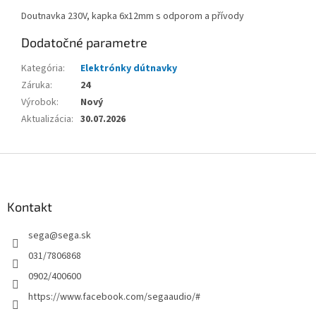
Doutnavka 230V, kapka 6x12mm s odporom a přívody
Dodatočné parametre
Kategória
:
Elektrónky dútnavky
Záruka
:
24
Výrobok
:
Nový
Aktualizácia
:
30.07.2026
Z
á
p
ä
Kontakt
t
sega
@
sega.sk
i
e
031/7806868
0902/400600
https://www.facebook.com/segaaudio/#