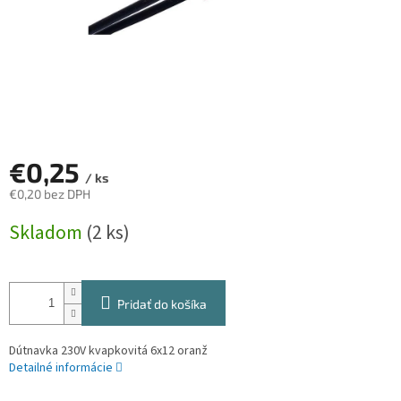
€0,25
/ ks
€0,20 bez DPH
Jednotková
Skladom
(2 ks)
cena:
Pridať do košíka
Dútnavka 230V kvapkovitá 6x12 oranž
Detailné informácie