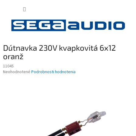
Prejsť
NÁKUP
na
obsah
KOŠÍK
Dútnavka 230V kvapkovitá 6x12
oranž
11045
Priemerné
Neohodnotené
Podrobnosti hodnotenia
hodnotenie
produktu
je
0,0
z
5
hviezdičiek.