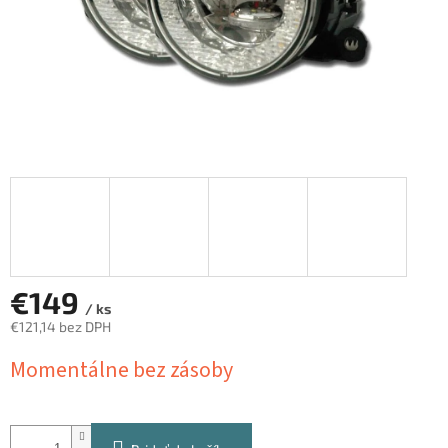
€149
/ ks
€121,14 bez DPH
Jednotková
Momentálne bez zásoby
cena: