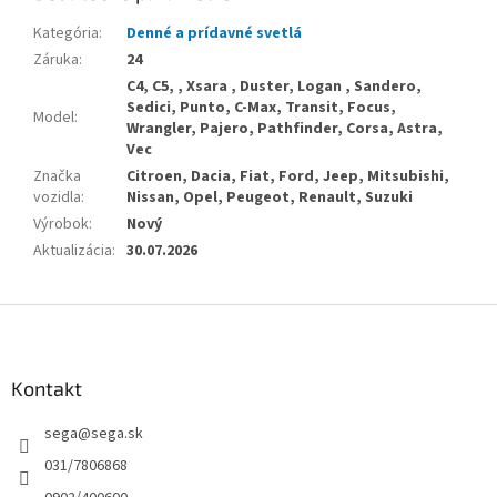
Kategória
:
Denné a prídavné svetlá
Záruka
:
24
C4, C5, , Xsara , Duster, Logan , Sandero,
Sedici, Punto, C-Max, Transit, Focus,
Model
:
Wrangler, Pajero, Pathfinder, Corsa, Astra,
Vec
Značka
Citroen, Dacia, Fiat, Ford, Jeep, Mitsubishi,
vozidla
:
Nissan, Opel, Peugeot, Renault, Suzuki
Výrobok
:
Nový
Aktualizácia
:
30.07.2026
Z
á
p
ä
Kontakt
t
sega
@
sega.sk
i
e
031/7806868