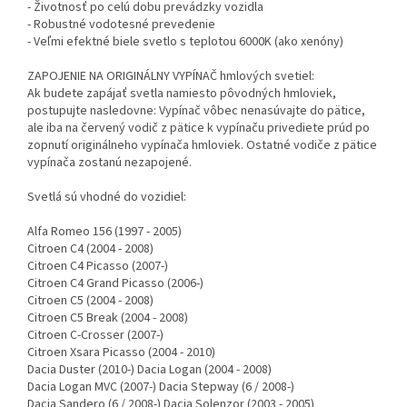
- Životnosť po celú dobu prevádzky vozidla
- Robustné vodotesné prevedenie
- Veľmi efektné biele svetlo s teplotou 6000K (ako xenóny)
ZAPOJENIE NA ORIGINÁLNY VYPÍNAČ hmlových svetiel:
Ak budete zapájať svetla namiesto pôvodných hmloviek,
postupujte nasledovne: Vypínač vôbec nenasúvajte do pätice,
ale iba na červený vodič z pätice k vypínaču privediete prúd po
zopnutí originálneho vypínača hmloviek. Ostatné vodiče z pätice
vypínača zostanú nezapojené.
Svetlá sú vhodné do vozidiel:
Alfa Romeo 156 (1997 - 2005)
Citroen C4 (2004 - 2008)
Citroen C4 Picasso (2007-)
Citroen C4 Grand Picasso (2006-)
Citroen C5 (2004 - 2008)
Citroen C5 Break (2004 - 2008)
Citroen C-Crosser (2007-)
Citroen Xsara Picasso (2004 - 2010)
Dacia Duster (2010-) Dacia Logan (2004 - 2008)
Dacia Logan MVC (2007-) Dacia Stepway (6 / 2008-)
Dacia Sandero (6 / 2008-) Dacia Solenzor (2003 - 2005)