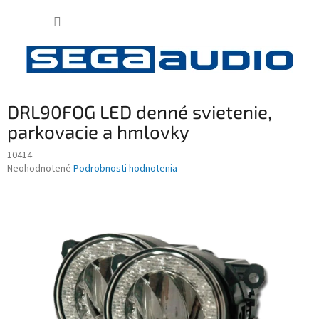
Prejsť
NÁKUP
na
obsah
KOŠÍK
DRL90FOG LED denné svietenie,
parkovacie a hmlovky
10414
Priemerné
Neohodnotené
Podrobnosti hodnotenia
hodnotenie
produktu
je
0,0
z
5
hviezdičiek.