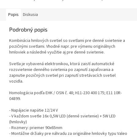
Popis
Diskusia
Podrobný popis
Kombinácia hmlových svetiel so svetlami pre denné svietenie a
pozičnými svetlami. Vhodné napr. pre výmenu originálnych
hmloviek a následné využitie aj pre denné svietenie.
Svetla je vybavená elektronikou, ktorá zaistí automatické
rozsvietenie denného svietenia po zapnutí zapaľovania a
zapnutie pozičných svetiel pri zapnutí stretávacích svetiel
vozidla.
Homologácia podľa EHK / OSN č. 48; H11-230 400 175; E11 10R-
04899.
- Napájacie napätie 12/24 V
- V každom svetle 16x 0,5W LED (denné svietenie) + 5W LED
(hmlovky)
- Rozmery: priemer 90x65mm
- Montážne držiaky pre náhradu za originálne hmlovky typu Valeo