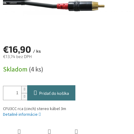
€16,90
/ ks
€13,74 bez DPH
Jednotková
Skladom
(4 ks)
cena:
Pridať do košíka
CFU3CC rca (cinch) stereo kábel 3m
Detailné informácie