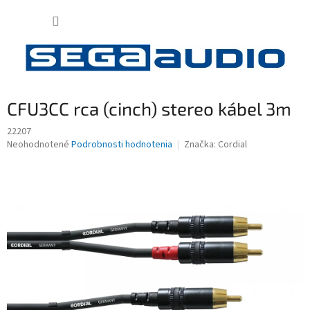
Prejsť
NÁKUP
na
obsah
KOŠÍK
CFU3CC rca (cinch) stereo kábel 3m
22207
Priemerné
Neohodnotené
Podrobnosti hodnotenia
Značka:
Cordial
hodnotenie
produktu
je
0,0
z
5
hviezdičiek.