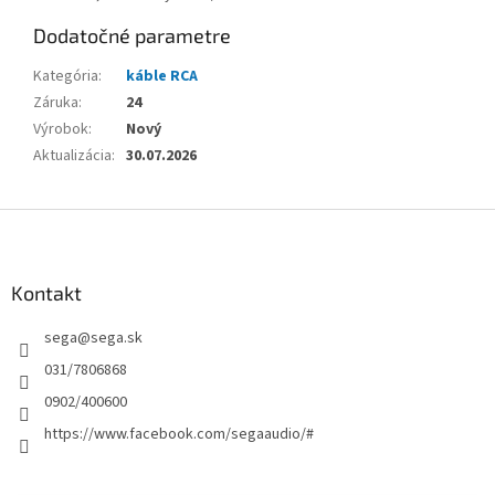
Dodatočné parametre
Kategória
:
káble RCA
Záruka
:
24
Výrobok
:
Nový
Aktualizácia
:
30.07.2026
Z
á
p
ä
Kontakt
t
sega
@
sega.sk
i
e
031/7806868
0902/400600
https://www.facebook.com/segaaudio/#