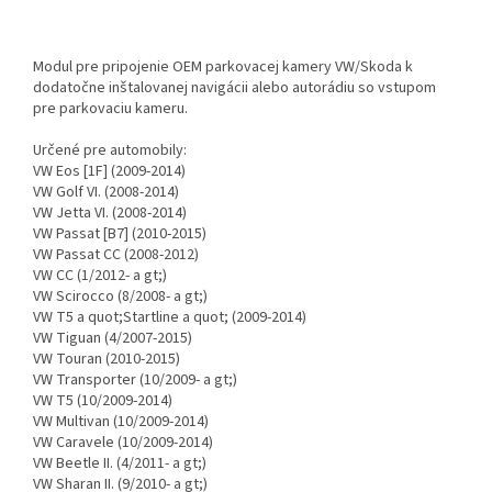
Modul pre pripojenie OEM parkovacej kamery VW/Skoda k
dodatočne inštalovanej navigácii alebo autorádiu so vstupom
pre parkovaciu kameru.
Určené pre automobily:
VW Eos [1F] (2009-2014)
VW Golf VI. (2008-2014)
VW Jetta VI. (2008-2014)
VW Passat [B7] (2010-2015)
VW Passat CC (2008-2012)
VW CC (1/2012- a gt;)
VW Scirocco (8/2008- a gt;)
VW T5 a quot;Startline a quot; (2009-2014)
VW Tiguan (4/2007-2015)
VW Touran (2010-2015)
VW Transporter (10/2009- a gt;)
VW T5 (10/2009-2014)
VW Multivan (10/2009-2014)
VW Caravele (10/2009-2014)
VW Beetle II. (4/2011- a gt;)
VW Sharan II. (9/2010- a gt;)