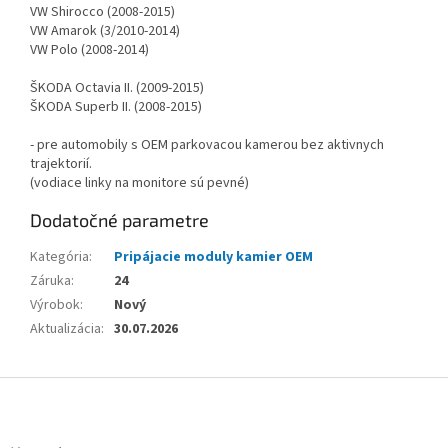
VW Shirocco (2008-2015)
VW Amarok (3/2010-2014)
VW Polo (2008-2014)
ŠKODA Octavia II. (2009-2015)
ŠKODA Superb II. (2008-2015)
- pre automobily s OEM parkovacou kamerou bez aktivnych
trajektorií.
(vodiace linky na monitore sú pevné)
Dodatočné parametre
Kategória
:
Pripájacie moduly kamier OEM
Záruka
:
24
Výrobok
:
Nový
Aktualizácia
:
30.07.2026
Z
á
p