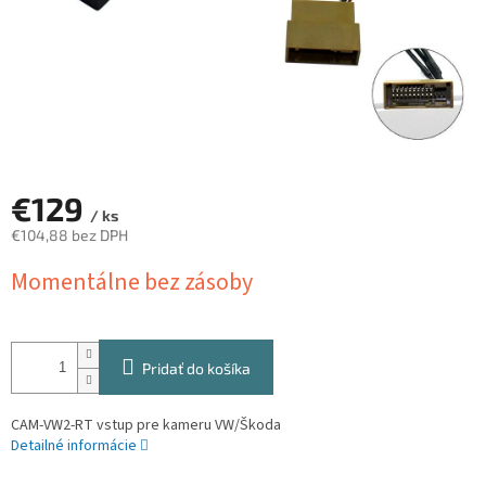
€129
/ ks
€104,88 bez DPH
Jednotková
Momentálne bez zásoby
cena:
Pridať do košíka
CAM-VW2-RT vstup pre kameru VW/Škoda
Detailné informácie