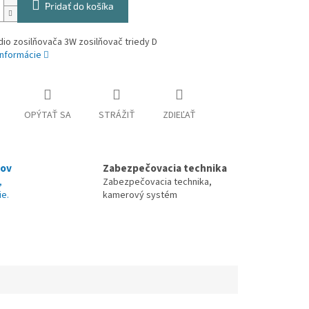
Pridať do košíka
io zosilňovača 3W zosilňovač triedy D
informácie
OPÝTAŤ SA
STRÁŽIŤ
ZDIEĽAŤ
nov
Zabezpečovacia technika
,
Zabezpečovacia technika,
ie.
kamerový systém