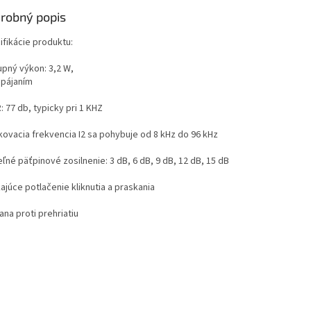
robný popis
ifikácie produktu:
upný výkon: 3,2 W,
apájaním
 77 db, typicky pri 1 KHZ
kovacia frekvencia I2 sa pohybuje od 8 kHz do 96 kHz
eľné päťpinové zosilnenie: 3 dB, 6 dB, 9 dB, 12 dB, 15 dB
ajúce potlačenie kliknutia a praskania
na proti prehriatiu