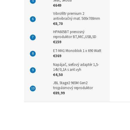
Seat, Škoda
€649
Vibrofiltr premium 2
antivibračný mat. 500x700mm
€8,70
HPA605BT prenosný
reproduktor BT,MIC,USB,SD
€159
ET-MA1 Monoblok 1 x 690 Watt
€369
Napájač, sieťový adaptér 1,5-
14V/0,1A s ant.vyh
€4,50
JBL Stage2 965M Gen2
trojpásmový reproduktor
€89,99
Z
á
p
ä