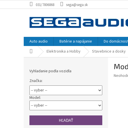
Prejsť
031/7806868
sega@sega.sk
na
obsah
Auto audio
Batérie a napájanie
Do domácnost
Domov
Elektronika a Hobby
Stavebnice a dosky
B
Modu
o
Vyhladanie podla vozidla
č
Priemer
Neohod
n
Značka:
hodnote
ý
produkt
p
je
0,0
a
Model:
z
n
5
e
hviezdič
l
HĽADAŤ