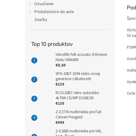
Ozvučenie
Pod
Prislušenstvo do auta
Špec
Značky
Výst
5V n
Top 10 produktov
PSRR:
Vibrofiltr Felt acoustic 8 tlmenie
Vzor
hluku 500x800
€8,60
Volit
SPH-10BT-1DIN rádio novej
generácie s Bluetooth
Vynik
€139
RCD120BT retro autorádio
Ochra
4x75W CD/MP3/USB/SD
€138
Z-E3776 multimédia pre Fiat
Citroen Peugeot
€999
Z-E2065 multimedia pre VW,