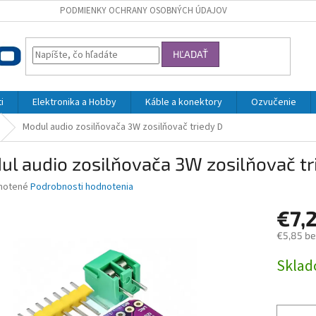
PODMIENKY OCHRANY OSOBNÝCH ÚDAJOV
HĽADAŤ
i
Elektronika a Hobby
Káble a konektory
Ozvučenie
Modul audio zosilňovača 3W zosilňovač triedy D
l audio zosilňovača 3W zosilňovač tr
né
notené
Podrobnosti hodnotenia
nie
€7,
u
€5,85 b
Jednotk
Skla
cena:
iek.