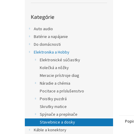
Preskočiť
Kategórie
kategórie
Auto audio
Batérie a napájanie
Do domácnosti
Elektronika a Hobby
Elektronické súčiastky
Kolečká a nôžky
Meracie prístroje diag
Náradie a chémia
Pocitace a príslušenstvo
Poistky puzdrá
Skrutky matice
Spýnače a prepínače
Popi
Stavebnice a dosky
Káble a konektory