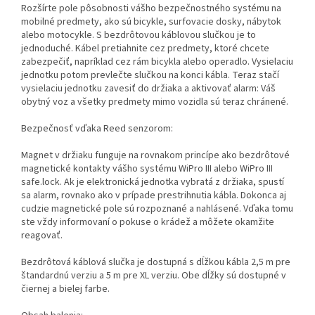
Rozšírte pole pôsobnosti vášho bezpečnostného systému na
mobilné predmety, ako sú bicykle, surfovacie dosky, nábytok
alebo motocykle. S bezdrôtovou káblovou slučkou je to
jednoduché. Kábel pretiahnite cez predmety, ktoré chcete
zabezpečiť, napríklad cez rám bicykla alebo operadlo. Vysielaciu
jednotku potom prevlečte slučkou na konci kábla. Teraz stačí
vysielaciu jednotku zavesiť do držiaka a aktivovať alarm: Váš
obytný voz a všetky predmety mimo vozidla sú teraz chránené.
Bezpečnosť vďaka Reed senzorom:
Magnet v držiaku funguje na rovnakom princípe ako bezdrôtové
magnetické kontakty vášho systému WiPro III alebo WiPro III
safe.lock. Ak je elektronická jednotka vybratá z držiaka, spustí
sa alarm, rovnako ako v prípade prestrihnutia kábla. Dokonca aj
cudzie magnetické pole sú rozpoznané a nahlásené. Vďaka tomu
ste vždy informovaní o pokuse o krádež a môžete okamžite
reagovať.
Bezdrôtová káblová slučka je dostupná s dĺžkou kábla 2,5 m pre
štandardnú verziu a 5 m pre XL verziu. Obe dĺžky sú dostupné v
čiernej a bielej farbe.