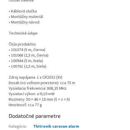
Obsah balenia:
• Káblová slučka
• Montážny materiál
• Montážny návod
Technické údaje:
Čísla produktov
• 101074 (5 m, čierna)
• 101068 (2,5 m, čierna)
• 100944 (5 m, biela)
• 100761 (2,5 m, biela).
Zdroj napájania: 1 x CR2032 (3V)
Dosah (vo voľnom priestore): cca 75 m
Vysielacia frekvencia: 868,35 MHz
Vysielací výkon: a lt;10 mW
Rozmery: 50 × 46 × 18 mm (š × v × h)
Hmotnosť: cca 77 g
Dodatočné parametre
Kategória
:
Thitronik caravan alarm