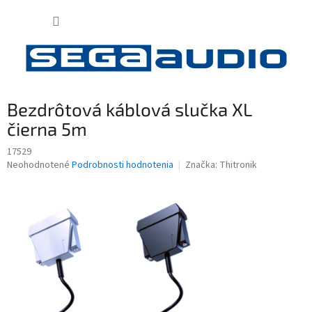
Prejsť
NÁKUP
na
obsah
KOŠÍK
Bezdrôtová káblová slučka XL
čierna 5m
17529
Priemerné
Neohodnotené
Podrobnosti hodnotenia
Značka:
Thitronik
hodnotenie
produktu
je
0,0
z
5
hviezdičiek.