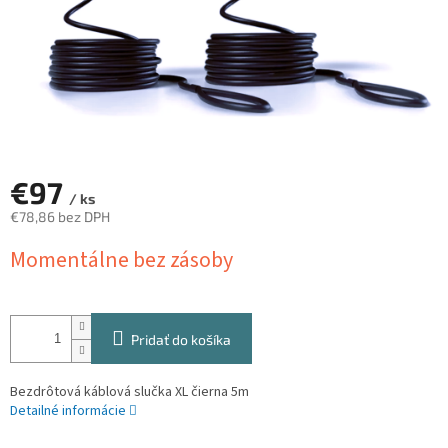
€97
/ ks
€78,86 bez DPH
Jednotková
Momentálne bez zásoby
cena:
Pridať do košíka
Bezdrôtová káblová slučka XL čierna 5m
Detailné informácie