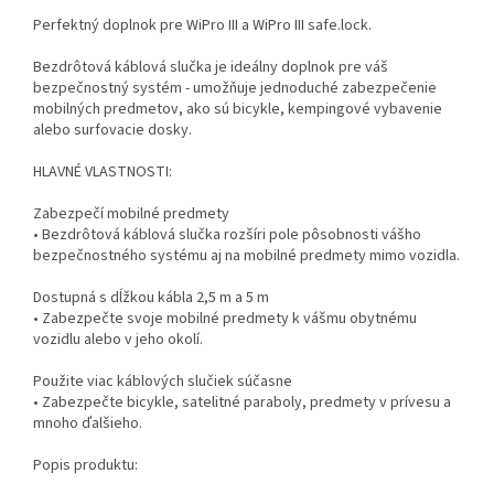
Perfektný doplnok pre WiPro III a WiPro III safe.lock.
Bezdrôtová káblová slučka je ideálny doplnok pre váš
bezpečnostný systém - umožňuje jednoduché zabezpečenie
mobilných predmetov, ako sú bicykle, kempingové vybavenie
alebo surfovacie dosky.
HLAVNÉ VLASTNOSTI:
Zabezpečí mobilné predmety
• Bezdrôtová káblová slučka rozšíri pole pôsobnosti vášho
bezpečnostného systému aj na mobilné predmety mimo vozidla.
Dostupná s dĺžkou kábla 2,5 m a 5 m
• Zabezpečte svoje mobilné predmety k vášmu obytnému
vozidlu alebo v jeho okolí.
Použite viac káblových slučiek súčasne
• Zabezpečte bicykle, satelitné paraboly, predmety v prívesu a
mnoho ďalšieho.
Popis produktu: