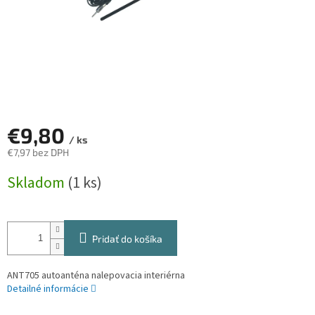
€9,80
/ ks
€7,97 bez DPH
Jednotková
Skladom
(1 ks)
cena:
Pridať do košíka
ANT705 autoanténa nalepovacia interiérna
Detailné informácie