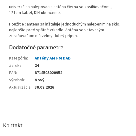
univerzálna nalepovacia anténa čierna so zosilňovačom ,
121cm kábel, DIN-ukončenie.
Použitie : anténa sa inštaluje jednoduchým nalepením na sklo,
najlepšie pred spätné zrkadlo. Anténa so vstavaným
zosilňovačom má velmy dobrý príjem.
Dodatočné parametre
Kategória
:
Antény AM FM DAB
Záruka
:
24
EAN
:
8714505020952
Výrobok
:
Nový
Aktualizácia
:
30.07.2026
Z
á
p
ä
Kontakt
t