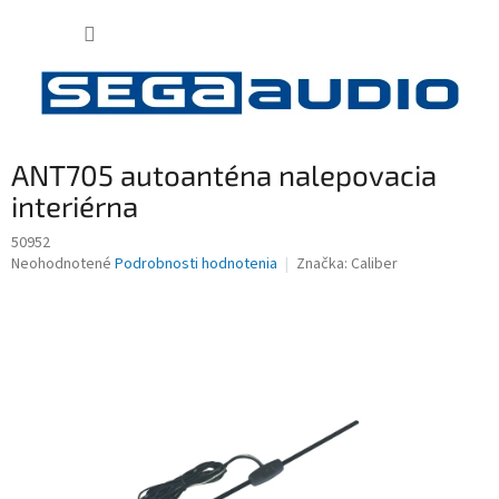
Prejsť
NÁKUP
na
obsah
KOŠÍK
ANT705 autoanténa nalepovacia
interiérna
50952
Priemerné
Neohodnotené
Podrobnosti hodnotenia
Značka:
Caliber
hodnotenie
produktu
je
0,0
z
5
hviezdičiek.