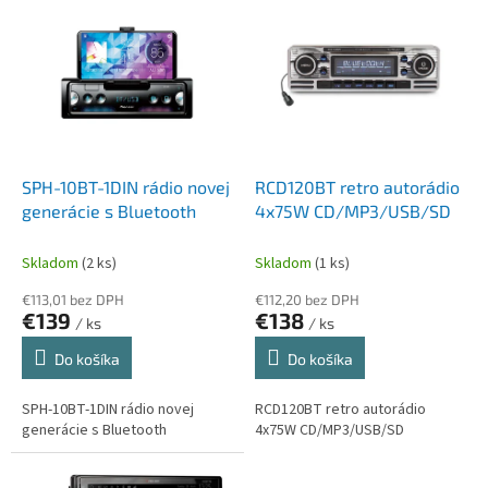
p
r
e
d
a
j
SPH-10BT-1DIN rádio novej
RCD120BT retro autorádio
ň
generácie s Bluetooth
4x75W CD/MP3/USB/SD
a
Skladom
(2 ks)
Skladom
(1 ks)
n
a
€113,01 bez DPH
€112,20 bez DPH
€139
€138
/ ks
/ ks
a
u
Do košíka
Do košíka
t
SPH-10BT-1DIN rádio novej
RCD120BT retro autorádio
o
generácie s Bluetooth
4x75W CD/MP3/USB/SD
r
á