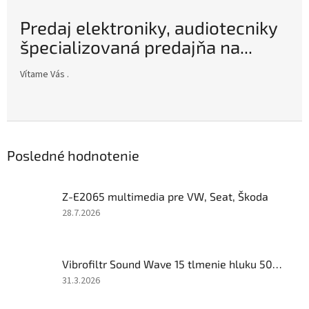
Predaj elektroniky, audiotecniky
špecializovaná predajňa na...
Vítame Vás .
Posledné hodnotenie
Z-E2065 multimedia pre VW, Seat, Škoda
Hodnotenie
28.7.2026
produktu
je
5
Vibrofiltr Sound Wave 15 tlmenie hluku 500x500
z
5
Hodnotenie
31.3.2026
hviezdičiek.
produktu
je