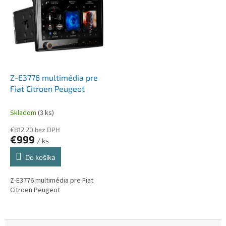
d
i
á
Z-E3776 multimédia pre
Fiat Citroen Peugeot
Skladom
(3 ks)
€812,20 bez DPH
€999
/ ks
Do košíka
Z-E3776 multimédia pre Fiat
Citroen Peugeot