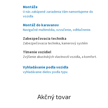
k
Montáže
U nás zakúpené zariadenia Vám namontujeme do
y
vozidla
š
Montáž do karavanov
p
Navigačné multimédia, ozvučenie, odhlučnenie.
e
Zabezpečovacia technika
c
Zabezpečovacia technika, kamerový systém
i
Tlmenie vozidiel
a
Zvýšenie akustiských vlastností vozidla, a komfort.
l
i
Vyhladávanie podla vozidla
vyhladávanie dielov podla typu
z
o
v
a
Akčný tovar
n
á