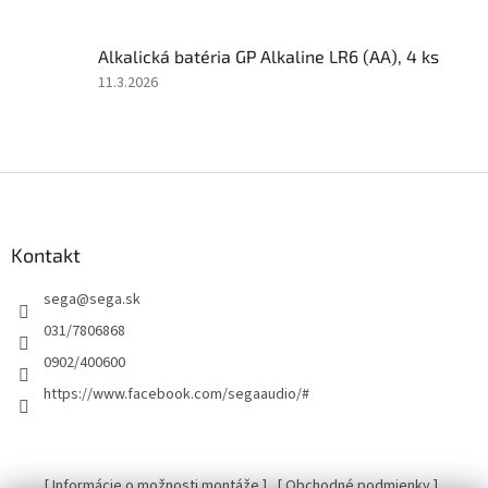
5
z
Alkalická batéria GP Alkaline LR6 (AA), 4 ks
5
hviezdičiek.
Hodnotenie
11.3.2026
produktu
je
5
z
Z
5
á
hviezdičiek.
p
ä
Kontakt
t
sega
@
sega.sk
i
e
031/7806868
0902/400600
https://www.facebook.com/segaaudio/#
[ Informácie o možnosti montáže ]
[ Obchodné podmienky ]