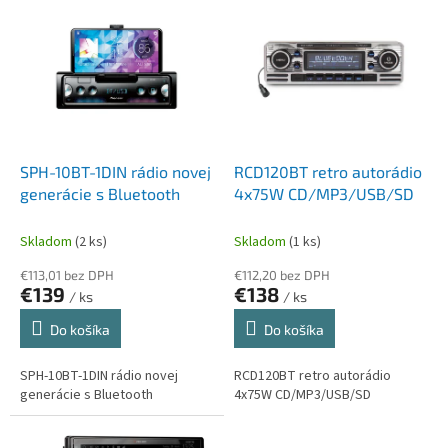
p
r
e
d
a
j
SPH-10BT-1DIN rádio novej
RCD120BT retro autorádio
ň
generácie s Bluetooth
4x75W CD/MP3/USB/SD
a
Skladom
(2 ks)
Skladom
(1 ks)
n
a
€113,01 bez DPH
€112,20 bez DPH
€139
€138
/ ks
/ ks
a
u
Do košíka
Do košíka
t
SPH-10BT-1DIN rádio novej
RCD120BT retro autorádio
o
generácie s Bluetooth
4x75W CD/MP3/USB/SD
r
á