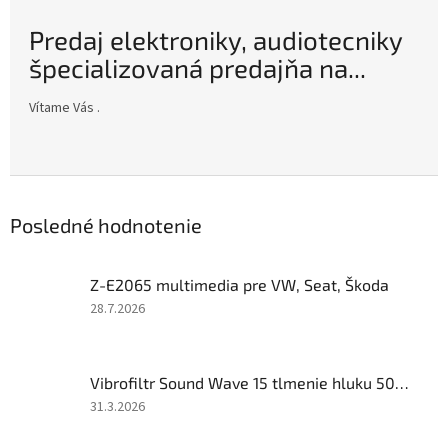
Predaj elektroniky, audiotecniky
špecializovaná predajňa na...
Vítame Vás .
Posledné hodnotenie
Z-E2065 multimedia pre VW, Seat, Škoda
Hodnotenie
28.7.2026
produktu
je
5
Vibrofiltr Sound Wave 15 tlmenie hluku 500x500
z
5
Hodnotenie
31.3.2026
hviezdičiek.
produktu
je