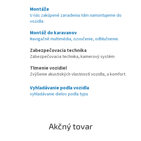
k
Montáže
U nás zakúpené zariadenia Vám namontujeme do
y
vozidla
š
Montáž do karavanov
p
Navigačné multimédia, ozvučenie, odhlučnenie.
e
Zabezpečovacia technika
c
Zabezpečovacia technika, kamerový systém
i
Tlmenie vozidiel
a
Zvýšenie akustiských vlastností vozidla, a komfort.
l
i
Vyhladávanie podla vozidla
vyhladávanie dielov podla typu
z
o
v
a
Akčný tovar
n
á