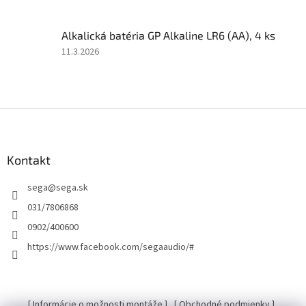
5
z
Alkalická batéria GP Alkaline LR6 (AA), 4 ks
5
hviezdičiek.
Hodnotenie
11.3.2026
produktu
je
5
z
Z
5
á
hviezdičiek.
p
ä
Kontakt
t
sega
@
sega.sk
i
e
031/7806868
0902/400600
https://www.facebook.com/segaaudio/#
[ Informácie o možnosti montáže ]
[ Obchodné podmienky ]