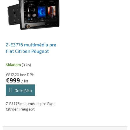
d
i
á
Z-E3776 multimédia pre
Fiat Citroen Peugeot
Skladom
(3 ks)
€812,20 bez DPH
€999
/ ks
Do košíka
Z-E3776 multimédia pre Fiat
Citroen Peugeot