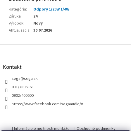
Kategória
:
Odpory 1/25W 1/4W
Záruka
:
24
Výrobok
:
Nový
Aktualizácia
:
30.07.2026
Z
á
p
ä
Kontakt
t
sega
@
sega.sk
i
e
031/7806868
0902/400600
https://www.facebook.com/segaaudio/#
[ Informácie o možnosti montáže ]
[ Obchodné podmienky ]