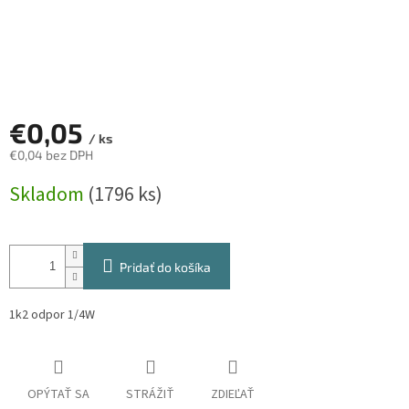
€0,05
/ ks
€0,04 bez DPH
Jednotková
Skladom
(1796 ks)
cena:
Pridať do košíka
1k2 odpor 1/4W
OPÝTAŤ SA
STRÁŽIŤ
ZDIEĽAŤ